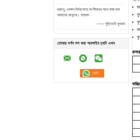
ভা
গুয়াংলু, একজন নির্ভরযোগ্য অংশীদারের সাথে কাজ করা
খু
আমাদের আনন্দের। ধন্যবাদ
খ
—— সুত্তিচাই খুমরাত
ভ
খ
তোমার দর্শন লগ করা অনলাইন চ্যাট এখন
রাসায
যান্ত্র