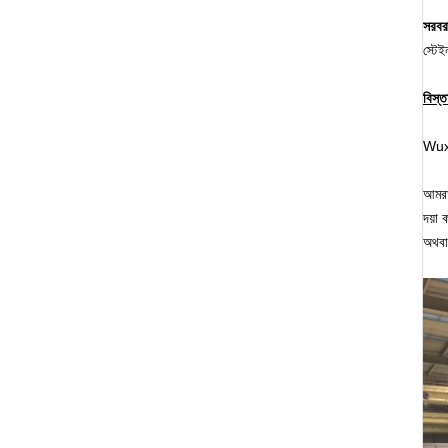
সরবর
স্টেই
বিস্
Wuxi
আমরা
দয়া
অথব