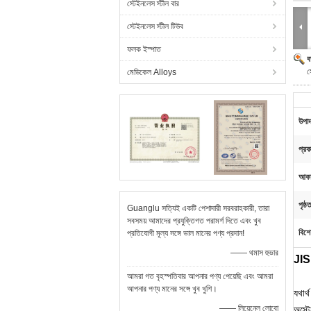
স্টেইনলেস স্টীল বার
স্টেইনলেস স্টীল টিউব
ফলক ইস্পাত
ব
স
মেডিকেল Alloys
উপাদ
প্রক
আকা
পৃষ্
Guanglu সত্যিই একটি পেশাদারী সরবরাহকারী, তারা
সবসময় আমাদের প্রযুক্তিগত পরামর্শ দিতে এবং খুব
বিশে
প্রতিযোগী মূল্য সঙ্গে ভাল মানের পণ্য প্রদান!
—— থমাস হুভার
JIS 
আমরা গত বৃহস্পতিবার আপনার পণ্য পেয়েছি এবং আমরা
আপনার পণ্য মানের সঙ্গে খুব খুশি।
যথার
—— লিয়েনেল লোবো
অস্টে