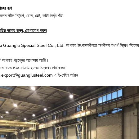
াহের রূপ
নলেস স্টীল স্ট্রিপ, রোল, বেল্ট, কাটা দৈর্ঘ্য শীট
তারিত জানার জন্য, যোগাযোগ করুন
 Guanglu Special Steel Co., Ltd. আপনার উৎপাদনশীলতা অংশীদার যথার্থ স্ট্রিপ স্টিলের
 আপনার প্রশ্নের অপেক্ষায় আছি।
 করে +৮৬ ৫১০-৮১৮১-২৮৭৩ নম্বরে ফোন করুন
া export@guanglusteel.com এ ই-মেইল পাঠান