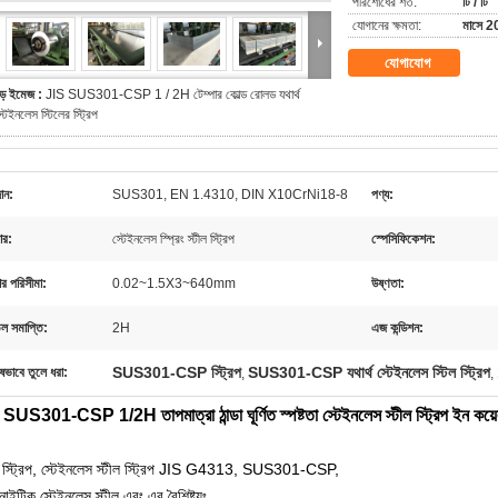
পরিশোধের শর্ত:
টি / টি
যোগানের ক্ষমতা:
মাসে 2
যোগাযোগ
ড় ইমেজ :
JIS SUS301-CSP 1 / 2H টেম্পার কোল্ড রোলড যথার্থ
্টেইনলেস স্টিলের স্ট্রিপ
ান:
SUS301, EN 1.4310, DIN X10CrNi18-8
পণ্য:
ার:
স্টেইনলেস স্প্রিং স্টীল স্ট্রিপ
স্পেসিফিকেশন:
র পরিসীমা:
0.02~1.5X3~640mm
উষ্ণতা:
ঠতল সমাপ্তি:
2H
এজ কন্ডিশন:
SUS301-CSP স্ট্রিপ
SUS301-CSP যথার্থ স্টেইনলেস স্টিল স্ট্রিপ
ষভাবে তুলে ধরা:
,
,
SUS301-CSP 1/2H তাপমাত্রা ঠান্ডা ঘূর্ণিত স্পষ্টতা স্টেইনলেস স্টীল স্ট্রিপ ইন কয়
্থ স্ট্রিপ, স্টেইনলেস স্টীল স্ট্রিপ JIS G4313, SUS301-CSP,
নাইটিক স্টেইনলেস স্টীল এবং এর বৈশিষ্ট্যঃ