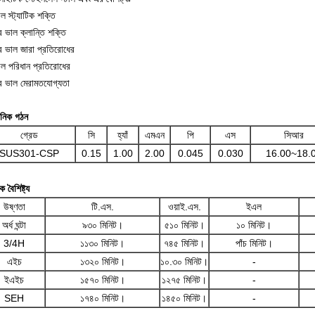
ল স্ট্যাটিক শক্তি
ব ভাল ক্লান্তি শক্তি
ুব ভাল জারা প্রতিরোধের
াল পরিধান প্রতিরোধের
ুব ভাল মেরামতযোগ্যতা
়নিক গঠন
গ্রেড
সি
হ্যাঁ
এমএন
পি
এস
সিআর
SUS301-CSP
0.15
1.00
2.00
0.045
0.030
16.00~18.
িক বৈশিষ্ট্য
উষ্ণতা
টি.এস.
ওয়াই.এস.
ইএল
অর্ধ ঘন্টা
৯৩০ মিনিট।
৫১০ মিনিট।
১০ মিনিট।
3/4H
১১৩০ মিনিট।
৭৪৫ মিনিট।
পাঁচ মিনিট।
এইচ
১৩২০ মিনিট।
১০.৩০ মিনিট।
-
ইএইচ
১৫৭০ মিনিট।
১২৭৫ মিনিট।
-
SEH
১৭৪০ মিনিট।
১৪৫০ মিনিট।
-