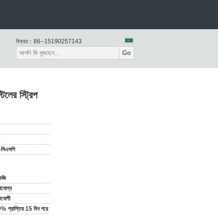
বিক্রয়：
86--15190257143
Go
লের স্ট্রিপ
সিএসপি
েজি
যোগ্য
পযোগী
0% প্রাপ্তির 15 দিন পরে