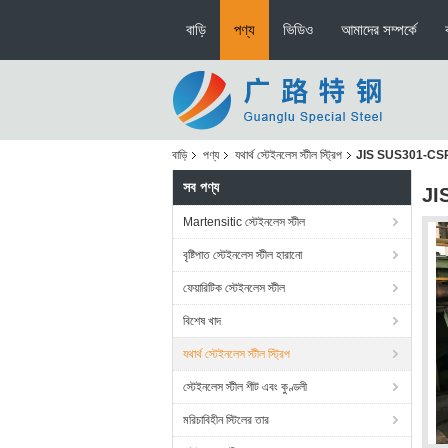
বাড়ি
পণ্য
ভিডিও
আমাদের সম্পর্কে
বাড়ি
পণ্য
যথার্থ স্টেইনলেস স্টীল স্ট্রিপ
JIS SUS301-CSP 1 / 2
সব পণ্য
JIS
Martensitic স্টেইনলেস স্টীল
বৃষ্টিপাত স্টেইনলেস স্টীল হারানো
ফেয়ারিটিক স্টেইনলেস স্টীল
বিশেষ খাদ
যথার্থ স্টেইনলেস স্টীল স্ট্রিপ
স্টেইনলেস স্টীল শীট এবং কুণ্ডলী
মরিচাবিহীন স্টিলের তার