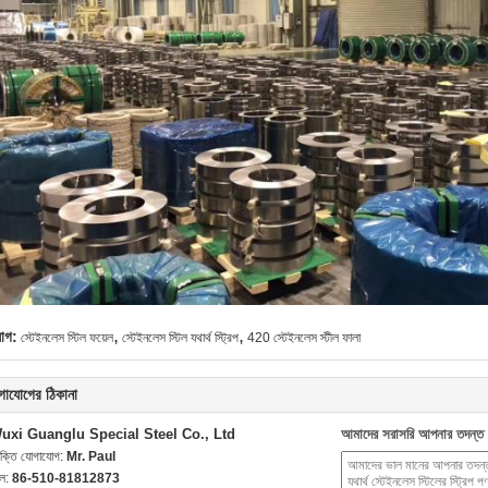
,
,
যাগ:
স্টেইনলেস স্টিল ফয়েল
স্টেইনলেস স্টিল যথার্থ স্ট্রিপ
420 স্টেইনলেস স্টীল ফালা
গাযোগের ঠিকানা
uxi Guanglu Special Steel Co., Ltd
আমাদের সরাসরি আপনার তদন্ত 
যক্তি যোগাযোগ:
Mr. Paul
েল:
86-510-81812873