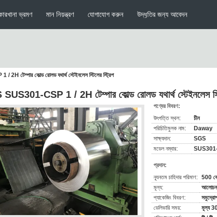
কারখানা ভ্রমণ
মান নিয়ন্ত্রণ
যোগাযোগ করুন
উদ্ধৃতির জন্য আবেদন
H টেম্পার কোল্ড রোলড যথার্থ স্টেইনলেস স্টিলের স্ট্রিপ
 SUS301-CSP 1 / 2H টেম্পার কোল্ড রোলড যথার্থ স্টেইনলেস স্টি
পণ্যের বিবরণ:
উৎপত্তি স্থল:
চীন
পরিচিতিমুলক নাম:
Daway
সাক্ষ্যদান:
SGS
মডেল নম্বার:
SUS301-
প্রদান:
ন্যূনতম চাহিদার পরিমাণ:
500 ক
মূল্য:
আলোচনা
প্যাকেজিং বিবরণ:
সমুদ্রো
ডেলিভারি সময়:
মূল্য 3