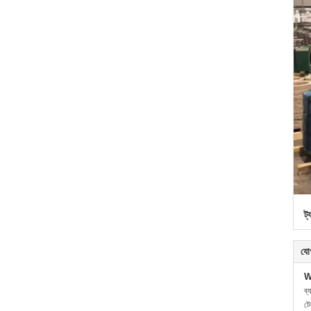
ট্
যো
W
ব্
ট