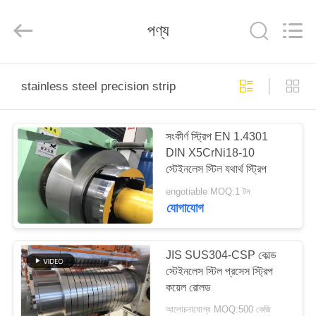
Guanglu
Special
Steel
পণ্য
Co.,
Ltd.
All
Rights
Reserved.
বাড়ি
stainless steel precision strip
পণ্য
সংকীর্ণ স্ট্রিপ EN 1.4301
DIN X5CrNi18-10
ভিডিও
স্টেইনলেস স্টিল যথার্থ স্ট্রিপ
engotiable MOQ:1 টন
আমাদের
যোগাযোগ
সম্পর্কে
JIS SUS304-CSP কোল্ড
স্টেইনলেস স্টিল প্রসেস স্ট্রিপ
কারখানা
কয়েল রোলড
ভ্রমণ
আলোচনাযোগ্য MOQ:500 কেজি