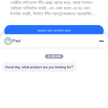
ফেরিটিক স্টেইনলেস স্টীল 446 রোলের জন্য, আমরা উৎপাদন
প্রক্রিয়া অপ্টিমাইজ করেছি, এবং একক কয়েল এর বড় ওজন
উপলব্ধি করেছি, সিলাইড টিউব প্রস্তুতকারকদের প্রয়োজনীয়তা
পূরণ করতে। আমাদের পণ্য পরিসীমা Blade স্টীল, য...
আমাদের সাথে যোগাযোগ করুন!
Paul
সব
11:26 AM
Martensitic স্টেইনলেস
বৃষ্টিপাত স্টেইনলেস স্টীল
Good day, what product are you looking for?
স্টীল
হারানো
ফেয়ারিটিক স্টেইনলেস স্টীল
বিশেষ খাদ
স্টেইনলেস স্টীল শীট এবং
যথার্থ স্টেইনলেস স্টীল স্ট্রিপ
কুণ্ডলী