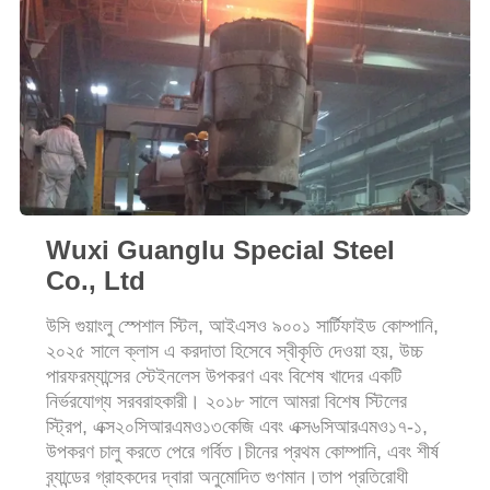
POLICY
Wuxi Guanglu Special Steel
Co., Ltd
উসি গুয়াংলু স্পেশাল স্টিল, আইএসও ৯০০১ সার্টিফাইড কোম্পানি,
২০২৫ সালে ক্লাস এ করদাতা হিসেবে স্বীকৃতি দেওয়া হয়, উচ্চ
পারফরম্যান্সের স্টেইনলেস উপকরণ এবং বিশেষ খাদের একটি
নির্ভরযোগ্য সরবরাহকারী। ২০১৮ সালে আমরা বিশেষ স্টিলের
স্ট্রিপ, এক্স২০সিআরএমও১৩কেজি এবং এক্স৬সিআরএমও১৭-১,
উপকরণ চালু করতে পেরে গর্বিত।চীনের প্রথম কোম্পানি, এবং শীর্ষ
ব্র্যান্ডের গ্রাহকদের দ্বারা অনুমোদিত গুণমান।তাপ প্রতিরোধী