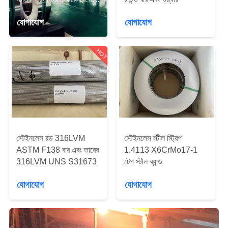
কয়েল, বেল্ট
মান
যোগাযোগ
যোগাযোগ
নিয়ন্ত্রণ
HOT
যোগাযোগ
করুন
উদ্ধৃতির
জন্য
স্টেইনলেস রড 316LVM
স্টেইনলেস স্টীল স্ট্রিপ
ASTM F138 বার এবং তারের
1.4113 X6CrMo17-1
আবেদন
316LVM UNS S31673
টেপ স্টীল ব্যান্ড
যোগাযোগ
যোগাযোগ
SITEMAP
PRIVACY