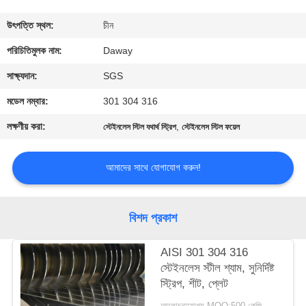
মান
উৎপত্তি স্থল:
চীন
নিয়ন্ত্রণ
পরিচিতিমুলক নাম:
Daway
সাক্ষ্যদান:
SGS
যোগাযোগ
মডেল নম্বার:
301 304 316
করুন
লক্ষণীয় করা:
,
স্টেইনলেস স্টিল যথার্থ স্ট্রিপ
স্টেইনলেস স্টিল ফয়েল
উদ্ধৃতির
আমাদের সাথে যোগাযোগ করুন!
জন্য
আবেদন
বিশদ প্রকাশ
সাইট
AISI 301 304 316
স্টেইনলেস স্টীল শ্যাম, সুনির্দিষ্ট
ম্যাপ
স্ট্রিপ, শীট, প্লেট
আলোচনাযোগ্য MOQ:500 কেজি