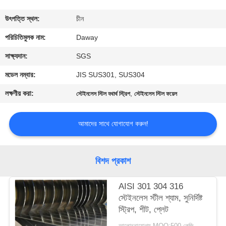
মান
উৎপত্তি স্থল:
চীন
নিয়ন্ত্রণ
পরিচিতিমুলক নাম:
Daway
সাক্ষ্যদান:
SGS
যোগাযোগ
মডেল নম্বার:
JIS SUS301, SUS304
করুন
লক্ষণীয় করা:
,
স্টেইনলেস স্টিল যথার্থ স্ট্রিপ
স্টেইনলেস স্টিল ফয়েল
উদ্ধৃতির
আমাদের সাথে যোগাযোগ করুন!
জন্য
আবেদন
বিশদ প্রকাশ
সাইট
AISI 301 304 316
স্টেইনলেস স্টীল শ্যাম, সুনির্দিষ্ট
ম্যাপ
স্ট্রিপ, শীট, প্লেট
আলোচনাযোগ্য MOQ:500 কেজি