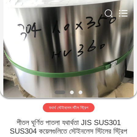
Guanglu
Special
Steel
Co.,
Ltd.
All
Rights
Reserved.
বাড়ি
পণ্য
ভিডিও
আমাদের
সম্পর্কে
যথার্থ স্টেইনলেস স্টীল স্ট্রিপ
কারখানা
শীতল ঘূর্ণিত পাতলা যথার্থতা JIS SUS301
ভ্রমণ
SUS304 কয়েলগুলিতে স্টেইনলেস স্টিলের স্ট্রিপ