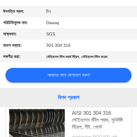
মান
উৎপত্তি স্থল:
চীন
নিয়ন্ত্রণ
পরিচিতিমুলক নাম:
Daway
সাক্ষ্যদান:
SGS
যোগাযোগ
মডেল নম্বার:
301 304 316
করুন
লক্ষণীয় করা:
,
স্টেইনলেস স্টিল যথার্থ স্ট্রিপ
স্টেইনলেস স্টিল ফয়েল
উদ্ধৃতির
আমাদের সাথে যোগাযোগ করুন!
জন্য
আবেদন
বিশদ প্রকাশ
সাইট
AISI 301 304 316
স্টেইনলেস স্টীল শ্যাম, সুনির্দিষ্ট
ম্যাপ
স্ট্রিপ, শীট, প্লেট
আলোচনাযোগ্য MOQ:500 কেজি