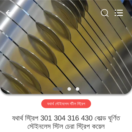
Guanglu
Special
Steel
Co.,
Ltd.
All
Rights
Reserved.
বাড়ি
পণ্য
ভিডিও
আমাদের
সম্পর্কে
যথার্থ স্টেইনলেস স্টীল স্ট্রিপ
কারখানা
যথার্থ স্ট্রিপ 301 304 316 430 কোল্ড ঘূর্ণিত
ভ্রমণ
স্টেইনলেস স্টিল চেরা স্ট্রিপ কয়েল