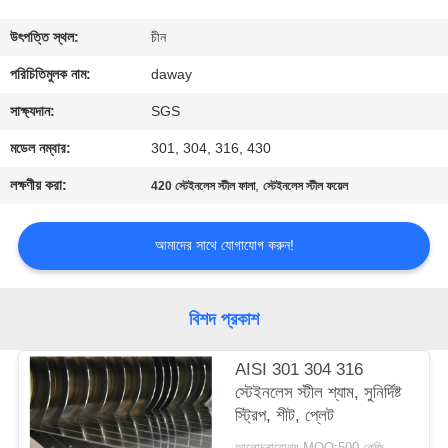
মান
উৎপত্তি স্থল:
চীন
নিয়ন্ত্রণ
পরিচিতিমুলক নাম:
daway
সাক্ষ্যদান:
SGS
যোগাযোগ
মডেল নম্বার:
301, 304, 316, 430
করুন
লক্ষণীয় করা:
,
420 স্টেইনলেস স্টীল ফালা
স্টেইনলেস স্টীল ফয়েল
উদ্ধৃতির
আমাদের সাথে যোগাযোগ করুন!
জন্য
আবেদন
বিশদ প্রকাশ
সাইট
AISI 301 304 316
স্টেইনলেস স্টীল শ্যাম, সুনির্দিষ্ট
ম্যাপ
স্ট্রিপ, শীট, প্লেট
আলোচনাযোগ্য MOQ:500 কেজি