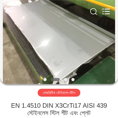
Guanglu
Special
Steel
Co.,
Ltd.
All
Rights
Reserved.
বাড়ি
পণ্য
ভিডিও
আমাদের
সম্পর্কে
ফেয়ারিটিক স্টেইনলেস স্টীল
কারখানা
EN 1.4510 DIN X3CrTi17 AISI 439
ভ্রমণ
স্টেইনলেস স্টিল শীট এবং প্লেট