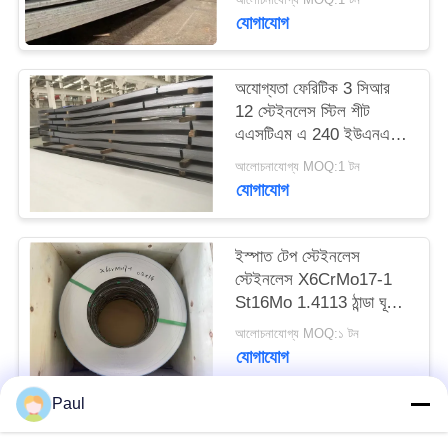
PRIVACY
যোগাযোগ
POLICY
অযোগ্যতা ফেরিটিক 3 সিআর
12 স্টেইনলেস স্টিল শীট
এএসটিএম এ 240 ইউএনএস
এস 41003 এন 1.4003
আলোচনাযোগ্য MOQ:1 টন
যোগাযোগ
ইস্পাত টেপ স্টেইনলেস
স্টেইনলেস X6CrMo17-1
St16Mo 1.4113 ঠান্ডা ঘূর্ণিত
ইস্পাত স্ট্রিপ
আলোচনাযোগ্য MOQ:১ টন
যোগাযোগ
Paul
সব