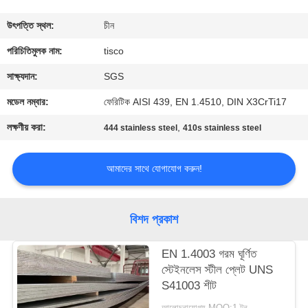
মান
উৎপত্তি স্থল:
চীন
নিয়ন্ত্রণ
পরিচিতিমুলক নাম:
tisco
সাক্ষ্যদান:
SGS
যোগাযোগ
মডেল নম্বার:
ফেরিটিক AISI 439, EN 1.4510, DIN X3CrTi17
করুন
লক্ষণীয় করা:
,
444 stainless steel
410s stainless steel
উদ্ধৃতির
আমাদের সাথে যোগাযোগ করুন!
জন্য
আবেদন
বিশদ প্রকাশ
সাইট
EN 1.4003 গরম ঘূর্ণিত
স্টেইনলেস স্টীল প্লেট UNS
ম্যাপ
S41003 শীট
আলোচনাযোগ্য MOQ:1 টন