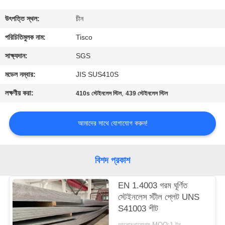
মান
উৎপত্তি স্থল:
চীন
নিয়ন্ত্রণ
পরিচিতিমুলক নাম:
Tisco
সাক্ষ্যদান:
SGS
যোগাযোগ
মডেল নম্বার:
JIS SUS410S
করুন
লক্ষণীয় করা:
,
410s স্টেইনলেস স্টিল
439 স্টেইনলেস স্টিল
উদ্ধৃতির
আমাদের সাথে যোগাযোগ করুন!
জন্য
আবেদন
বিশদ প্রকাশ
সাইট
EN 1.4003 গরম ঘূর্ণিত
স্টেইনলেস স্টীল প্লেট UNS
ম্যাপ
S41003 শীট
আলোচনাযোগ্য MOQ:1 টন