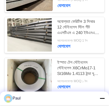
PRIVACY
যোগাযোগ
POLICY
অযোগ্যতা ফেরিটিক 3 সিআর
12 স্টেইনলেস স্টিল শীট
এএসটিএম এ 240 ইউএনএস
এস 41003 এন 1.4003
আলোচনাযোগ্য MOQ:1 টন
যোগাযোগ
ইস্পাত টেপ স্টেইনলেস
স্টেইনলেস X6CrMo17-1
St16Mo 1.4113 ঠান্ডা ঘূর্ণিত
ইস্পাত স্ট্রিপ
আলোচনাযোগ্য MOQ:১ টন
যোগাযোগ
Paul
সব