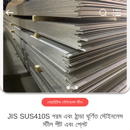
Guanglu
Special
Steel
Co.,
Ltd.
All
Rights
Reserved.
বাড়ি
পণ্য
ভিডিও
আমাদের
সম্পর্কে
ফেয়ারিটিক স্টেইনলেস স্টীল
কারখানা
JIS SUS410S গরম এবং ঠান্ডা ঘূর্ণিত স্টেইনলেস
ভ্রমণ
স্টীল শীট এবং প্লেট