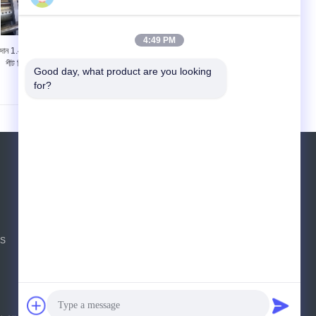
4:49 PM
দান 1.4034 স্টেইনলেস স্টীল
AISI 420J1 এবং 420J2
শীট স্ট্রিপ কয়েল প্লেট
স্টেইনলেস স্টীল শীট (ব্যান্ড, বেল্ট,
Good day, what product are you looking 
X46Cr13
স্ট্রিপ, কয়েল)
for?
উদ্ধৃতির জন্য আবেদন
পাঠান
sgs
NS
E-Mail
সাইটম্যাপ
|
মোবাইল সাইট