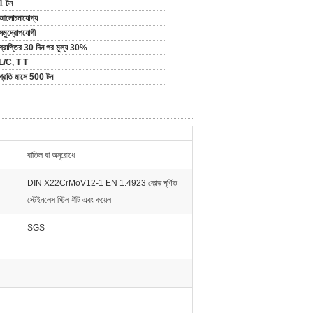
1 টন
আলোচনাযোগ্য
সমুদ্রোপযোগী
প্রাপ্তির 30 দিন পর মূল্য 30%
L/C, T T
প্রতি মাসে 500 টন
বাতিল বা অনুরোধে
DIN X22CrMoV12-1 EN 1.4923 কোল্ড ঘূর্ণিত
স্টেইনলেস স্টিল শীট এবং কয়েল
SGS