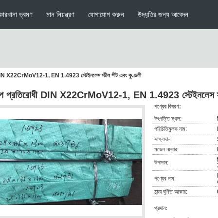
কারখানা ভ্রমণ
মান নিয়ন্ত্রণ
যোগাযোগ করুন
উদ্ধৃতির জন্য আবেদন
 DIN X22CrMoV12-1, EN 1.4923 স্টেইনলেস স্টীল শীট এবং কুণ্ডলী
িপ প্রতিরোধী DIN X22CrMoV12-1, EN 1.4923 স্টেইনলেস স্টী
পণ্যের বিবরণ:
উৎপত্তি স্থল:
পরিচিতিমুলক নাম:
সাক্ষ্যদান:
মডেল নম্বার:
উপাদান:
পণ্যের নাম:
ঠান্ডা ঘূর্ণিত আকার:
প্রদান: