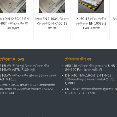
াদান DIN X46Cr13 EN
উপাদান EN 1.4034 স্টেইনলেস
X46Cr13 স্টেইনলেস স্টীল
উপা
4034 স্টেইনলেস স্টীল শীট
স্টীল প্লেট DIN X46Cr13
প্লেট কয়েল EN 10088-2
এবং কুণ্ডলী
স্টিল শীট
1.4034 উপাদান
মেডিকেল Alloys
স্টেইনলেস স্টীল বার
316LVM শীট ইমপ্লান্ট উপাদান স্টেইনলেস স্টীল
AISI 446 স্টেইনলেস স্টীল বৃত্তাকার বার UNS
316LVM ASTM F139 প্লেট
S44600 Ferritic তাপ প্রতিরোধী
316LVM স্টেইনলেস স্টীল রাউন্ড বার SS রডস তারগুলি
DIN X4CrNiMo16-5-1 EN 1.4418
ASTM F138
স্টেইনলেস স্টীল বৃত্তাকার বার অবস্থা A QT760
QT900
এএসটিএম এফ১৩৮ আইএসও ৫৮৩২-১ স্টেইনলেস স্টীল
রড গোলাকার বার ৩১৬এলভিএম ইউএনএস এস৩১৬৭৩
EN 1.4542 স্টেইনলেস স্টীল রডস রাউন্ড বার U
এনই ১।4441
S17400 17- 4PH 630