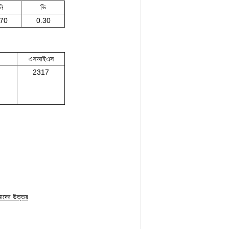
নি
ভি
.70
0.30
এসআইএস
2317
মাদের উত্তর