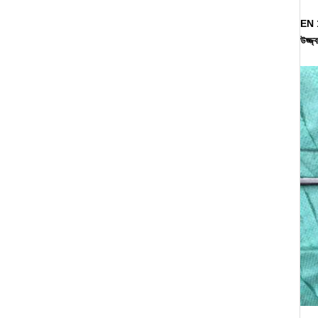
EN 1
উজ্জ