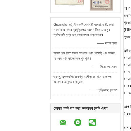
"12 ক
মাঝা
প্রভ
Guanglu সত্যিই একটি পেশাদারী সরবরাহকারী, তারা
(DIN
সবসময় আমাদের প্রযুক্তিগত পরামর্শ দিতে এবং খুব
প্রতিযোগী মূল্য সঙ্গে ভাল মানের পণ্য প্রদান!
ক্রম
—— থমাস হুভার
এই গ্
আমরা গত বৃহস্পতিবার আপনার পণ্য পেয়েছি এবং আমরা
ম
আপনার পণ্য মানের সঙ্গে খুব খুশি।
ম
—— লিয়েনেল লোবো
ভ
গুয়াংলু, একজন নির্ভরযোগ্য অংশীদারের সাথে কাজ করা
ম
আমাদের আনন্দের। ধন্যবাদ
ব
—— সুত্তিচাই খুমরাত
যত
তাপ ই
তোমার দর্শন লগ করা অনলাইন চ্যাট এখন
টারবা
রাসা