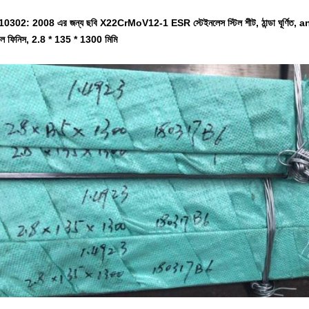
0302: 2008 এর জন্য ছবি X22CrMoV12-1 ESR স্টেইনলেস স্টিল শীট, ঠান্ডা ঘূর্ণিত,
্বল ফিনিস, 2.8 * 135 * 1300 মিমি