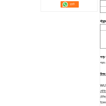
স্ট্যান্
পণ্য ফ
গরম এ
বিশদ
WUXI
স্টে
টেল
ইমে