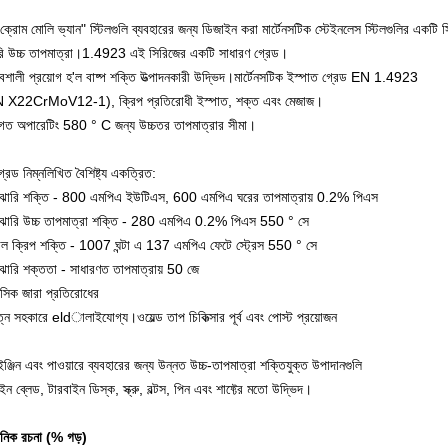
্রোম মোলি ভ্যান" স্টিলগুলি ব্যবহারের জন্য ডিজাইন করা মার্টেনসটিক স্টেইনলেস স্টিলগুলির একটি 
রি উচ্চ তাপমাত্রা।1.4923 এই সিরিজের একটি সাধারণ গ্রেড।
াবশালী প্রয়োগ হ'ল বাষ্প শক্তি উত্পাদনকারী উদ্ভিদ।মার্টেনসটিক ইস্পাত গ্রেড EN 1.4923
 X22CrMoV12-1), ক্রিপ প্রতিরোধী ইস্পাত, শক্ত এবং মেজাজ।
াগত অপারেটিং 580 ° C জন্য উচ্চতর তাপমাত্রার সীমা।
রেড নিম্নলিখিত বৈশিষ্ট্য একত্রিত:
াঝারি শক্তি - 800 এমপিএ ইউটিএস, 600 এমপিএ ঘরের তাপমাত্রায় 0.2% পিএস
াঝারি উচ্চ তাপমাত্রা শক্তি - 280 এমপিএ 0.2% পিএস 550 ° সে
াল ক্রিপ শক্তি - 1007 ঘন্টা এ 137 এমপিএ ফেটে স্ট্রেস 550 ° সে
াঝারি শক্ততা - সাধারণত তাপমাত্রায় 50 জে
েসিক জারা প্রতিরোধের
্ন সহকারে eldালাইযোগ্য।ওয়েল্ড তাপ চিকিত্সার পূর্ব এবং পোস্ট প্রয়োজন
ঞ্জিন এবং পাওয়ারে ব্যবহারের জন্য উন্নত উচ্চ-তাপমাত্রা শক্তিযুক্ত উপাদানগুলি
ইন ব্লেড, টারবাইন ডিস্ক, স্ক্রু, বল্টস, পিন এবং শাফ্টের মতো উদ্ভিদ।
য়নিক রচনা (% গড়)