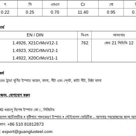
গ
সি
এমএন
Cr
মো
0.22
0.25
0.70
11.40
0.95
0
ডার্ড
EN / DIN
বিএস
আফনোর
1.4926, X21CrMoV12-1
762
জেড 21 সিডিভি 12
1.4923, X22CrMoV12-1
1.4922, X20CrMoV11-1
র্ম
বং ঠান্ডা ঘূর্ণিত ইস্পাত কয়েল, ফালা, শীট এবং প্লেট, কাটা শীট, বিষ্ঠা ফালা
 জন্য, যোগাযোগ করুন
 গুয়াংলু বিশেষ ইস্পাত কো।, লিমিটেড
ইনলেস মার্টেনসটিক • বৃষ্টিপাত শক্তকরণ ইস্পাত • স্টেইনলেস ফেরিটিক - আপনার প্রয়োজনের জন্য আ
িফোন: +86 510 81812873
ল: export@guanglusteel.com