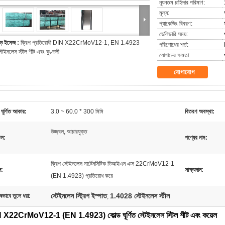
ন্যূনতম চাহিদার পরিমাণ:
মূল্য:
প্যাকেজিং বিবরণ:
ডেলিভারি সময়:
ড় ইমেজ :
ক্রিপ প্রতিরোধী DIN X22CrMoV12-1, EN 1.4923
পরিশোধের শর্ত:
্টেইনলেস স্টীল শীট এবং কুণ্ডলী
যোগানের ক্ষমতা:
যোগাযোগ
ঘূর্ণিত আকার:
3.0 ~ 60.0 * 300 মিমি
বিতরণ অবস্থা:
উজ্জ্বল, আচারযুক্ত
ঠতল:
পণ্যের নাম:
ক্রিপ স্টেইনলেস মার্টেনসিটিক ডিআইএন এক্স 22CrMoV12-1
ন:
সাক্ষ্যদান:
(EN 1.4923) প্রতিরোধ করে
স্টেইনলেস স্ট্রিপ ইস্পাত
1.4028 স্টেইনলেস স্টীল
ষভাবে তুলে ধরা:
,
 X22CrMoV12-1 (EN 1.4923) কোল্ড ঘূর্ণিত স্টেইনলেস স্টিল শীট এবং কয়েল