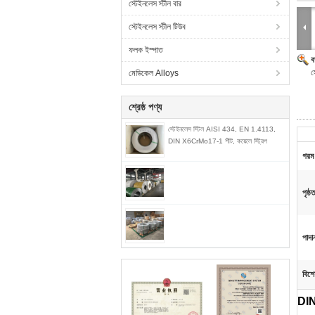
স্টেইনলেস স্টীল বার
স্টেইনলেস স্টীল টিউব
ফলক ইস্পাত
ব
স
মেডিকেল Alloys
শ্রেষ্ঠ পণ্য
স্টেইনলেস স্টিল AISI 434, EN 1.4113,
DIN X6CrMo17-1 শীট, কয়েলে স্ট্রিপ
গরম 
পৃষ্
পাদা
বিশে
DIN