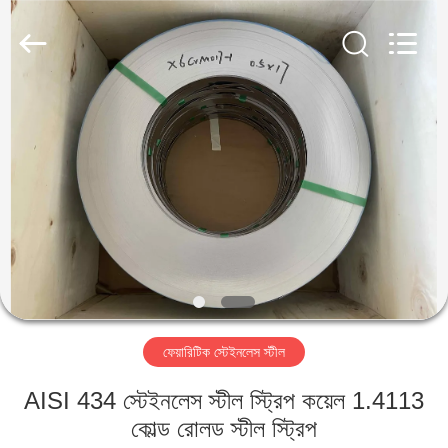
Guanglu
Special
Steel
Co.,
Ltd.
All
Rights
Reserved.
বাড়ি
পণ্য
ভিডিও
আমাদের
সম্পর্কে
ফেয়ারিটিক স্টেইনলেস স্টীল
কারখানা
AISI 434 স্টেইনলেস স্টীল স্ট্রিপ কয়েল 1.4113
ভ্রমণ
কোল্ড রোলড স্টীল স্ট্রিপ