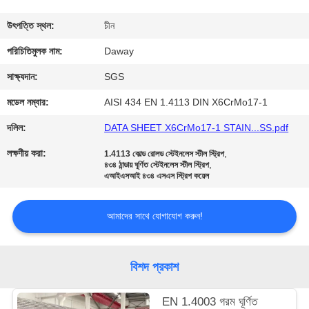
মান
উৎপত্তি স্থল:
চীন
নিয়ন্ত্রণ
পরিচিতিমুলক নাম:
Daway
সাক্ষ্যদান:
SGS
যোগাযোগ
মডেল নম্বার:
AISI 434 EN 1.4113 DIN X6CrMo17-1
করুন
দলিল:
DATA SHEET X6CrMo17-1 STAIN...SS.pdf
লক্ষণীয় করা:
,
1.4113 কোল্ড রোলড স্টেইনলেস স্টীল স্ট্রিপ
উদ্ধৃতির
,
৪৩৪ ঠান্ডায় ঘূর্ণিত স্টেইনলেস স্টীল স্ট্রিপ
এআইএসআই ৪৩৪ এসএস স্ট্রিপ কয়েল
জন্য
আবেদন
আমাদের সাথে যোগাযোগ করুন!
সাইট
বিশদ প্রকাশ
ম্যাপ
EN 1.4003 গরম ঘূর্ণিত