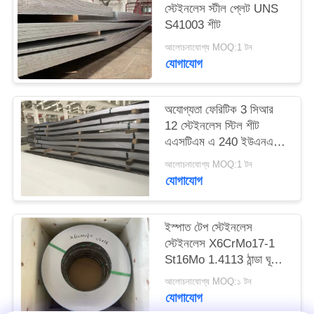
স্টেইনলেস স্টীল প্লেট UNS
PRIVACY
S41003 শীট
POLICY
আলোচনাযোগ্য MOQ:1 টন
যোগাযোগ
অযোগ্যতা ফেরিটিক 3 সিআর
12 স্টেইনলেস স্টিল শীট
এএসটিএম এ 240 ইউএনএস
এস 41003 এন 1.4003
আলোচনাযোগ্য MOQ:1 টন
যোগাযোগ
ইস্পাত টেপ স্টেইনলেস
স্টেইনলেস X6CrMo17-1
St16Mo 1.4113 ঠান্ডা ঘূর্ণিত
ইস্পাত স্ট্রিপ
আলোচনাযোগ্য MOQ:১ টন
যোগাযোগ