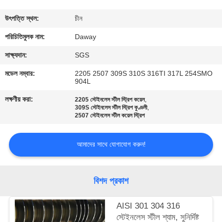
মান
উৎপত্তি স্থল:
চীন
নিয়ন্ত্রণ
পরিচিতিমুলক নাম:
Daway
সাক্ষ্যদান:
SGS
যোগাযোগ
মডেল নম্বার:
2205 2507 309S 310S 316TI 317L 254SMO
904L
করুন
লক্ষণীয় করা:
,
2205 স্টেইনলেস স্টীল স্ট্রিপ কয়েল
,
309S স্টেইনলেস স্টীল স্ট্রিপ কুণ্ডলী
উদ্ধৃতির
2507 স্টেইনলেস স্টীল কয়েল স্ট্রিপ
জন্য
আমাদের সাথে যোগাযোগ করুন!
আবেদন
বিশদ প্রকাশ
সাইট
ম্যাপ
AISI 301 304 316
স্টেইনলেস স্টীল শ্যাম, সুনির্দিষ্ট