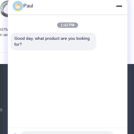
Paul
1:42 PM
ASTM A666 টাইপ 301
X20CrMo13KG স্পেশাল
র্থ কোল্ড রোলড স্টেইনলেস স্টীল
স্টিল স্ট্রিপ কোল্ড রোলড অ্যানিলড
Good day, what product are you looking 
কয়েল
ব্রাইট ফিনিশ কাট এজ
for?
উদ্ধৃতির জন্য আবেদন
পাঠান
sgs
NS
E-Mail
সাইটম্যাপ
|
মোবাইল সাইট