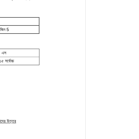
জিন 5
এস
৫ সর্বোচ্চ
মাদের উত্তর