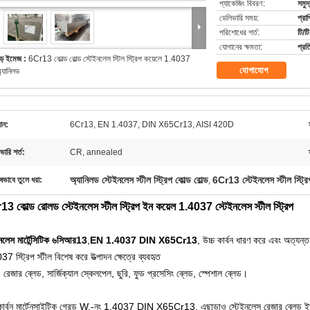
প্যাকেজিং বিবরণ:
সমুদ
ডেলিভারি সময়:
প্রা
পরিশোধের শর্ত:
টি/ট
যোগানের ক্ষমতা:
প্র
ড় ইমেজ :
6Cr13 কোল্ড রোল্ড স্টেইনলেস স্টিল স্ট্রিপ কয়েলে 1.4037
যোগাযোগ
্যানিলড
ান:
6Cr13, EN 1.4037, DIN X65Cr13, AISI 420D
ভারি শর্ত:
CR, annealed
অ্যানিলড স্টেইনলেস স্টীল স্ট্রিপ কোল্ড রোল্ড
6Cr13 স্টেইনলেস স্টীল স্ট্রি
ষভাবে তুলে ধরা:
,
3 কোল্ড রোলড স্টেইনলেস স্টীল স্ট্রিপ ইন কয়েল 1.4037 স্টেইনলেস স্টীল স্ট্রিপ
নলেস মার্টেন্সিটিক ৬সিআর
13
,
EN 1.4037 DIN X65Cr13
, উচ্চ কার্বন ধারণ করে এবং অত্যন্ত
7 স্ট্রিপ স্টীল বিশেষ করে উত্পাদন ক্ষেত্রে ব্যবহৃত
 রেজার ব্লেড, সার্জিক্যাল স্কেলপেল, ছুরি, ফুড প্রসেসিং ব্লেড, স্পেশাল ব্লেড।
 কার্বন মার্টেনসাইটিক গ্রেড W.-নং 1.4037 DIN X65Cr13, এছাড়াও স্টেইনলেস রেজার ব্লেড ইস্