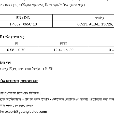
ত রেজার ব্লেড, সার্জিক্যাল স্কেলপেল, বিশেষ ব্লেড তৈরিতে ব্যবহৃত পণ্য।
EN / DIN
অন্যান্য
1.4037, X65Cr13
6Cr13, AEB-L, 13C26, 
য়নিক গঠন (মাপের %)
সি
সিআর
0.58 ~ 0.70
12.৫০ ~ ১৪50
0.০১
াহের ধরন
 মধ্যে স্ট্রিপ, অথবা সোজা দৈর্ঘ্যের, কাটা শীট
তারিত জানার জন্য, যোগাযোগ করুন
 গুয়াংলু স্পেশাল স্টিল কোং লিমিটেড।
ইনলেস মার্টেনসাইটিক • বৃষ্টিপাত শক্ত ইস্পাত • স্টেইনলেস ফেরিটিক ✅ আপনার প্রয়োজনের জন্য আ
ফোনঃ +৮৬ ৫১০ ৮১৮১২৮৭৩
েইলঃ export@guanglusteel.com