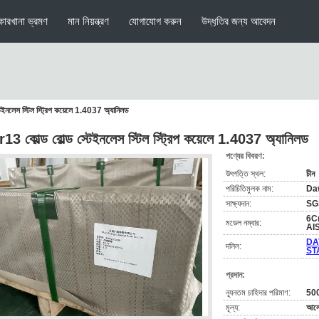
কারখানা ভ্রমণ
মান নিয়ন্ত্রণ
যোগাযোগ করুন
উদ্ধৃতির জন্য আবেদন
েইনলেস স্টিল স্ট্রিপ কয়েলে 1.4037 অ্যানিলড
13 কোল্ড রোল্ড স্টেইনলেস স্টিল স্ট্রিপ কয়েলে 1.4037 অ্যানিলড
পণ্যের বিবরণ:
উৎপত্তি স্থল:
চীন
পরিচিতিমুলক নাম:
Da
সাক্ষ্যদান:
SG
6C
মডেল নম্বার:
AI
DA
দলিল:
ST
প্রদান:
ন্যূনতম চাহিদার পরিমাণ:
500
মূল্য:
আলো