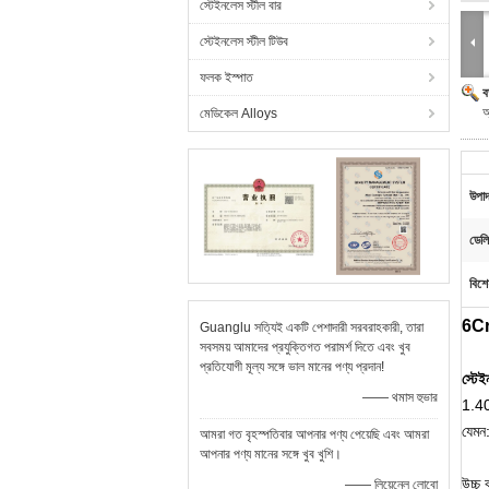
স্টেইনলেস স্টীল বার
স্টেইনলেস স্টীল টিউব
ফলক ইস্পাত
ব
অ
মেডিকেল Alloys
উপাদ
ডেলি
বিশে
6Cr1
Guanglu সত্যিই একটি পেশাদারী সরবরাহকারী, তারা
সবসময় আমাদের প্রযুক্তিগত পরামর্শ দিতে এবং খুব
প্রতিযোগী মূল্য সঙ্গে ভাল মানের পণ্য প্রদান!
স্টেই
—— থমাস হুভার
1.403
যেমন:
আমরা গত বৃহস্পতিবার আপনার পণ্য পেয়েছি এবং আমরা
আপনার পণ্য মানের সঙ্গে খুব খুশি।
উচ্চ
—— লিয়েনেল লোবো