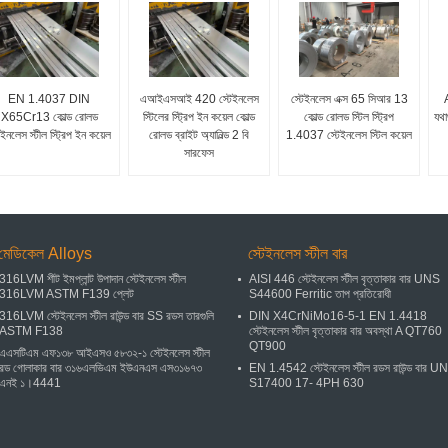
EN 1.4037 DIN
এআইএসআই 420 স্টেইনলেস
স্টেইনলেস এক্স 65 সিআর 13
X65Cr13 কোল্ড রোলড
স্টিলের স্ট্রিপ ইন কয়েল কোল্ড
কোল্ড রোলড স্টিল স্ট্রিপ
যথা
েইনলেস স্টীল স্ট্রিপ ইন কয়েল
রোলড ব্রাইট অ্যানিল্ড 2 বি
1.4037 স্টেইনলেস স্টিল কয়েল
সারফেস
মেডিকেল Alloys
স্টেইনলেস স্টীল বার
316LVM শীট ইমপ্লান্ট উপাদান স্টেইনলেস স্টীল
AISI 446 স্টেইনলেস স্টীল বৃত্তাকার বার UNS
316LVM ASTM F139 প্লেট
S44600 Ferritic তাপ প্রতিরোধী
316LVM স্টেইনলেস স্টীল রাউন্ড বার SS রডস তারগুলি
DIN X4CrNiMo16-5-1 EN 1.4418
ASTM F138
স্টেইনলেস স্টীল বৃত্তাকার বার অবস্থা A QT760
QT900
এএসটিএম এফ১৩৮ আইএসও ৫৮৩২-১ স্টেইনলেস স্টীল
রড গোলাকার বার ৩১৬এলভিএম ইউএনএস এস৩১৬৭৩
EN 1.4542 স্টেইনলেস স্টীল রডস রাউন্ড বার U
এনই ১।4441
S17400 17- 4PH 630