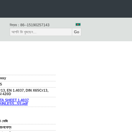
বিক্রয়：
86--15190257143
Go
way
S
r13, EN 1.4037, DIN X65Cr13,
SI 420D
TA SHEET 1.4037
AINLESS...SS.pdf
 কেজি
চনাযোগ্য