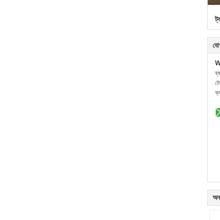
ট্
যো
W
ব্
ট
ফ্
অন্