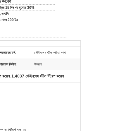
্র উপযোগী
প্তির 15 দিন পর মূল্যের 30%
ি, এল/সি
তি মাসে 200 টন
সরবরাহের ফর্ম:
স্টেইনলেস স্টীল স্পষ্টতা ফালা
সারফেস ফিনিশ:
উজ্জ্বল
প কয়েল
1.4037 স্টেইনলেস স্টীল স্ট্রিপ কয়েল
,
পাত স্ট্রিপ বলা হয়।