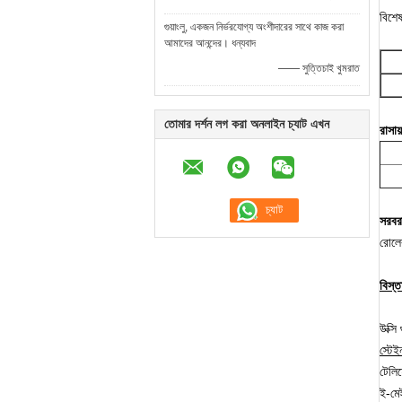
বিশেষ
গুয়াংলু, একজন নির্ভরযোগ্য অংশীদারের সাথে কাজ করা
আমাদের আনন্দের। ধন্যবাদ
—— সুত্তিচাই খুমরাত
তোমার দর্শন লগ করা অনলাইন চ্যাট এখন
রাসা
সরবর
রোলের
বিস্
উক্সি
স্টে
টেলি
ই-ম