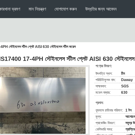
কারখানা ভ্রমণ
মান নিয়ন্ত্রণ
যোগাযোগ করুন
উদ্ধৃতির জন্য আবেদন
স্টেইনলেস স্টীল প্লেট AISI 630 স্টেইনলেস স্টীল কয়েল
17400 17-4PH স্টেইনলেস স্টীল প্লেট AISI 630 স্টেইনলেস স
পণ্যের বিবরণ:
উৎপত্তি স্থল:
চীন
পরিচিতিমুলক নাম:
Daway
সাক্ষ্যদান:
SGS
মডেল নম্বার:
630
প্রদান:
ন্যূনতম চাহিদার পরিমাণ:
1 টন
মূল্য:
আলোচনা
প্যাকেজিং বিবরণ:
সমুদ্র 
ডেলিভারি সময়:
প্রাপ্ত