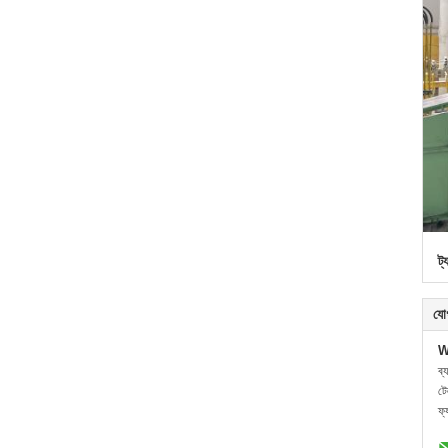
ট্
যো
W
ব্
ট
ফ্