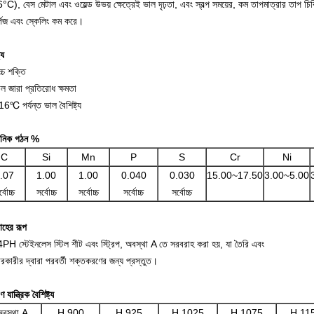
C), বেস মেটাল এবং ওয়েল্ড উভয় ক্ষেত্রেই ভাল দৃঢ়তা, এবং স্বল্প সময়ের, কম তাপমাত্রার তাপ চিকি
্পেজ এবং স্কেলিং কম করে।
্য
্চ শক্তি
ল জারা প্রতিরোধ ক্ষমতা
6℃ পর্যন্ত ভাল বৈশিষ্ট্য
য়নিক গঠন %
C
Si
Mn
P
S
Cr
Ni
.07
1.00
1.00
0.040
0.030
15.00~17.50
3.00~5.00
্বোচ্চ
সর্বোচ্চ
সর্বোচ্চ
সর্বোচ্চ
সর্বোচ্চ
াহের রূপ
PH স্টেইনলেস স্টিল শীট এবং স্ট্রিপ, অবস্থা A তে সরবরাহ করা হয়, যা তৈরি এবং
ারকারীর দ্বারা পরবর্তী শক্তকরণের জন্য প্রস্তুত।
 যান্ত্রিক বৈশিষ্ট্য
অবস্থা A
H 900
H 925
H 1025
H 1075
H 11