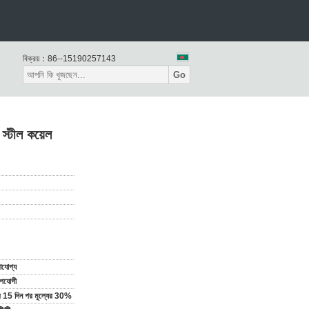
বিক্রয়：
86--15190257143
Go
্টীল কয়েল
যোগ্য
উপযোগী
ির 15 দিন পর মূল্যের 30%