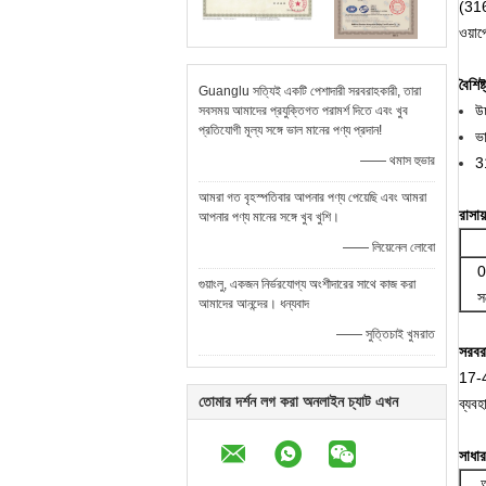
(316°
ওয়ার
বৈশিষ্ট
Guanglu সত্যিই একটি পেশাদারী সরবরাহকারী, তারা
উচ
সবসময় আমাদের প্রযুক্তিগত পরামর্শ দিতে এবং খুব
প্রতিযোগী মূল্য সঙ্গে ভাল মানের পণ্য প্রদান!
ভা
—— থমাস হুভার
31
আমরা গত বৃহস্পতিবার আপনার পণ্য পেয়েছি এবং আমরা
রাসা
আপনার পণ্য মানের সঙ্গে খুব খুশি।
—— লিয়েনেল লোবো
0
গুয়াংলু, একজন নির্ভরযোগ্য অংশীদারের সাথে কাজ করা
সর
আমাদের আনন্দের। ধন্যবাদ
—— সুত্তিচাই খুমরাত
সরবর
17-4
তোমার দর্শন লগ করা অনলাইন চ্যাট এখন
ব্যবহ
সাধারণ