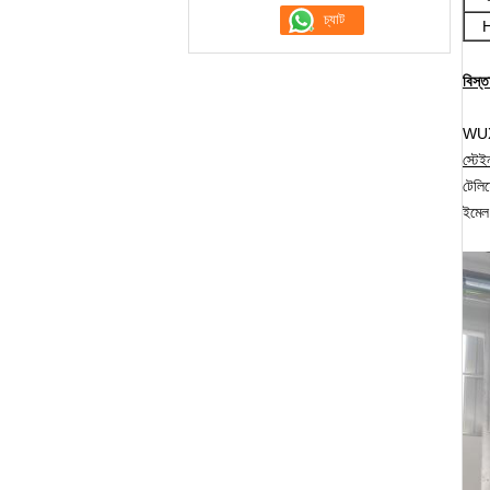
বিস্
WUXI
স্টেই
টেল
ইমে