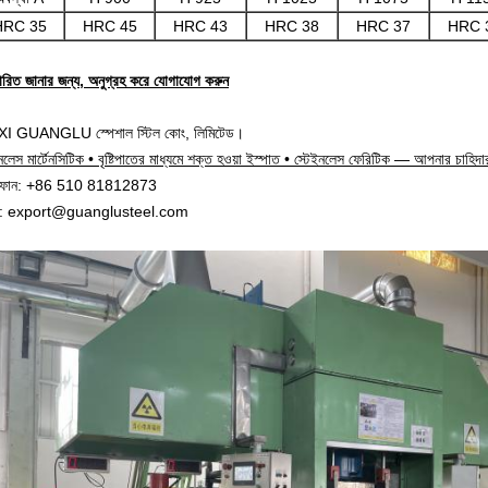
HRC 35
HRC 45
HRC 43
HRC 38
HRC 37
HRC 
তারিত জানার জন্য, অনুগ্রহ করে যোগাযোগ করুন
 GUANGLU স্পেশাল স্টিল কোং, লিমিটেড।
নলেস মার্টেনসিটিক • বৃষ্টিপাতের মাধ্যমে শক্ত হওয়া ইস্পাত • স্টেইনলেস ফেরিটিক — আপনার চাহিদ
িফোন: +86 510 81812873
ল: export@guanglusteel.com