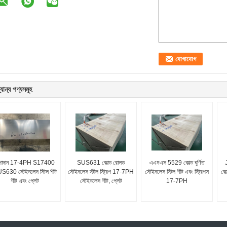
যান্য পণ্যসমূহ
পাদান 17-4PH S17400
SUS631 কোল্ড রোলড
এএমএস 5529 কোল্ড ঘূর্ণিত
S630 স্টেইনলেস স্টিল শীট
স্টেইনলেস স্টীল স্ট্রিপ 17-7PH
স্টেইনলেস স্টিল শীট এবং স্ট্রিপস
কোল
শীট এবং প্লেট
স্টেইনলেস শীট, প্লেট
17-7PH