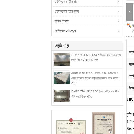
স্টেইনলেস স্টীল বার
স্টেইনলেস স্টীল টিউব
ফলক ইস্পাত
ব
স
মেডিকেল Alloys
শ্রেষ্ঠ পণ্য
উপাদ
SUS630 EN 1.4542 কোল্ড রোল্ড স্টেইনলেস
স্টিল শীট 17-4PH প্লেট
আকা
জেআইএস জি 4313 এসইউএস 631-সিএসপি
স্পে
কোল্ড স্ট্রিলস স্ট্রিল স্ট্রিপ স্ট্রিংসের জন্য কয়েল
Co
বিশে
PH15-7Mo S15700 ঠান্ডা স্টেইনলেস স্টীল
শীট এবং স্ট্রিপ ঘূর্ণিত
UNS
বৃষ্
17-4P
উচ্চ 