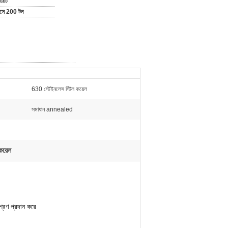
ি/টি
মাসে 200 টন
630 স্টেইনলেস স্টিল কয়েল
সমাধান annealed
য়েল
শ্রণ প্রদান করে