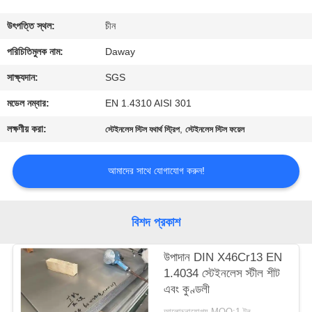
মান
উৎপত্তি স্থল:
চীন
নিয়ন্ত্রণ
পরিচিতিমুলক নাম:
Daway
সাক্ষ্যদান:
SGS
যোগাযোগ
মডেল নম্বার:
EN 1.4310 AISI 301
করুন
লক্ষণীয় করা:
,
স্টেইনলেস স্টিল যথার্থ স্ট্রিপ
স্টেইনলেস স্টিল ফয়েল
উদ্ধৃতির
আমাদের সাথে যোগাযোগ করুন!
জন্য
আবেদন
বিশদ প্রকাশ
সাইট
উপাদান DIN X46Cr13 EN
1.4034 স্টেইনলেস স্টীল শীট
ম্যাপ
এবং কুণ্ডলী
আলোচনাযোগ্য MOQ:1 টন