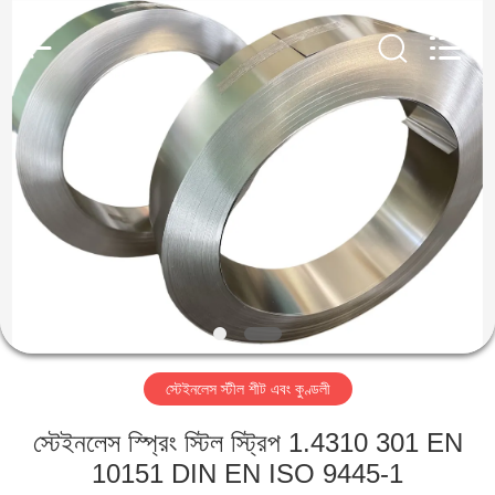
Guanglu
Special
Steel
Co.,
Ltd.
All
Rights
Reserved.
বাড়ি
পণ্য
ভিডিও
আমাদের
সম্পর্কে
স্টেইনলেস স্টীল শীট এবং কুণ্ডলী
কারখানা
স্টেইনলেস স্প্রিং স্টিল স্ট্রিপ 1.4310 301 EN
ভ্রমণ
10151 DIN EN ISO 9445-1