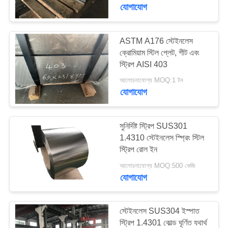
যোগাযোগ
মান
নিয়ন্ত্রণ
ASTM A176 স্টেইনলেস
ক্রোমিয়াম স্টিল প্লেট, শীট এবং
স্ট্রিপ AISI 403
যোগাযোগ
আলোচনাযোগ্য MOQ:1 টন
করুন
যোগাযোগ
উদ্ধৃতির
সুনির্দিষ্ট স্ট্রিপ SUS301
জন্য
1.4310 স্টেইনলেস স্প্রিং স্টিল
স্ট্রিপ রোল ইন
আবেদন
আলোচনাযোগ্য MOQ:500 কেজি
যোগাযোগ
সাইট
ম্যাপ
স্টেইনলেস SUS304 ইস্পাত
স্ট্রিপ 1.4301 কোল্ড ঘূর্ণিত যথার্থ