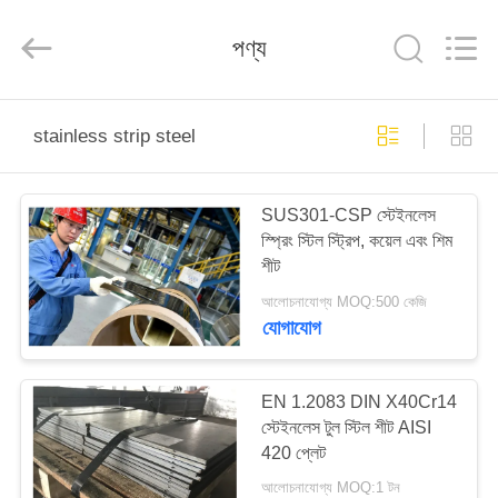
Guanglu
Special
Steel
পণ্য
Co.,
Ltd.
All
Rights
Reserved.
বাড়ি
stainless strip steel
পণ্য
SUS301-CSP স্টেইনলেস
স্প্রিং স্টিল স্ট্রিপ, কয়েল এবং শিম
ভিডিও
শীট
আলোচনাযোগ্য MOQ:500 কেজি
আমাদের
যোগাযোগ
সম্পর্কে
EN 1.2083 DIN X40Cr14
স্টেইনলেস টুল স্টিল শীট AISI
কারখানা
420 প্লেট
ভ্রমণ
আলোচনাযোগ্য MOQ:1 টন