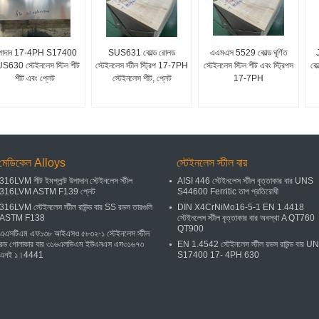
পাদান 17-4PH S17400
SUS631 কোল্ড রোলড
এএমএস 5529 কোল্ড ঘূর্ণিত
S630 স্টেইনলেস স্টিল শীট
স্টেইনলেস স্টীল স্ট্রিপ 17-7PH
স্টেইনলেস স্টিল শীট এবং স্ট্রিপস
কোল
শীট এবং প্লেট
স্টেইনলেস শীট, প্লেট
17-7PH
মেডিকেল Alloys
স্টেইনলেস স্টীল বার
316LVM শীট ইমপ্লান্ট উপাদান স্টেইনলেস স্টীল
AISI 446 স্টেইনলেস স্টীল বৃত্তাকার বার UNS
316LVM ASTM F139 প্লেট
S44600 Ferritic তাপ প্রতিরোধী
316LVM স্টেইনলেস স্টীল রাউন্ড বার SS রডস তারগুলি
DIN X4CrNiMo16-5-1 EN 1.4418
ASTM F138
স্টেইনলেস স্টীল বৃত্তাকার বার অবস্থা A QT760
QT900
এএসটিএম এফ১৩৮ আইএসও ৫৮৩২-১ স্টেইনলেস স্টীল
রড গোলাকার বার ৩১৬এলভিএম ইউএনএস এস৩১৬৭৩
EN 1.4542 স্টেইনলেস স্টীল রডস রাউন্ড বার U
এনই ১।4441
S17400 17- 4PH 630