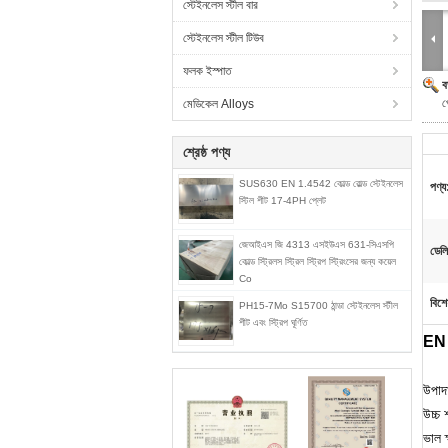
স্টেইনলেস স্টীল বার
স্টেইনলেস স্টীল টিউব
ফলক ইস্পাত
ব
প
মেডিকেল Alloys
শ্রেষ্ঠ পণ্য
SUS630 EN 1.4542 কোল্ড রোল্ড স্টেইনলেস
পণ্য
স্টিল শীট 17-4PH প্লেট
জেআইএস জি 4313 এসইউএস 631-সিএসপি
ডেলি
কোল্ড স্ট্রিলস স্ট্রিল স্ট্রিপ স্ট্রিংসের জন্য কয়েল
Co
বিশে
PH15-7Mo S15700 ঠান্ডা স্টেইনলেস স্টীল
শীট এবং স্ট্রিপ ঘূর্ণিত
EN 
উপা
উচ্চ 
ভাল ক