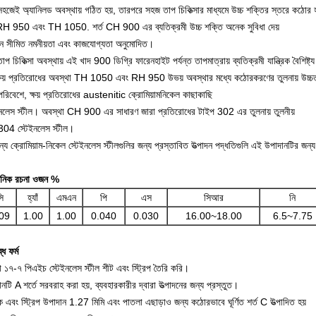
হজেই অ্যানিলড অবস্থায় গঠিত হয়, তারপরে সহজ তাপ চিকিত্সার মাধ্যমে উচ্চ শক্তির স্তরে কঠোর হ
 RH 950 এবং TH 1050. শর্ত CH 900 এর ব্যতিক্রমী উচ্চ শক্তি অনেক সুবিধা দেয়
নে সীমিত নমনীয়তা এবং কাজযোগ্যতা অনুমোদিত।
াপ চিকিত্সা অবস্থায় এই খাদ 900 ডিগ্রি ফারেনহাইট পর্যন্ত তাপমাত্রায় ব্যতিক্রমী যান্ত্রিক বৈশিষ্ট্
্ষয় প্রতিরোধের অবস্থা TH 1050 এবং RH 950 উভয় অবস্থার মধ্যে কঠোরকরণের তুলনায় উচ্চ
পরিবেশে, ক্ষয় প্রতিরোধের austenitic ক্রোমিয়ামনিকেল কাছাকাছি
ইনলেস স্টীল। অবস্থা CH 900 এর সাধারণ জারা প্রতিরোধের টাইপ 302 এর তুলনায় তুলনীয়
304 স্টেইনলেস স্টীল।
ন্য ক্রোমিয়াম-নিকেল স্টেইনলেস স্টীলগুলির জন্য প্রস্তাবিত উত্পাদন পদ্ধতিগুলি এই উপাদানটির জন্
য়নিক রচনা ওজন %
ি
হ্যাঁ
এমএন
পি
এস
সিআর
নি
09
1.00
1.00
0.040
0.030
16.00~18.00
6.5~7.75
ধ ফর্ম
 ১৭-৭ পিএইচ স্টেইনলেস স্টীল শীট এবং স্ট্রিপ তৈরি করি।
নটি A শর্তে সরবরাহ করা হয়, ব্যবহারকারীর দ্বারা উত্পাদনের জন্য প্রস্তুত।
 এবং স্ট্রিপ উপাদান 1.27 মিমি এবং পাতলা এছাড়াও জন্য কঠোরভাবে ঘূর্ণিত শর্ত C উত্পাদিত হয়