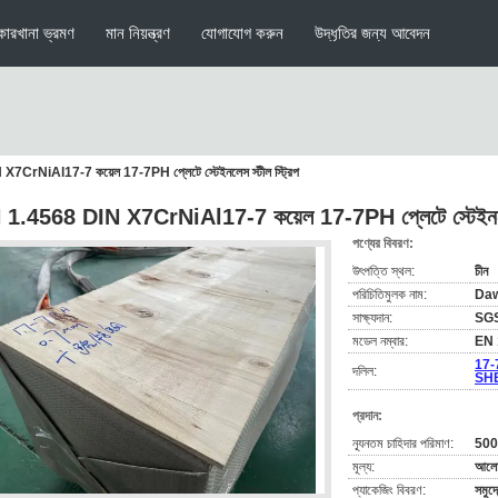
কারখানা ভ্রমণ
মান নিয়ন্ত্রণ
যোগাযোগ করুন
উদ্ধৃতির জন্য আবেদন
CrNiAl17-7 কয়েল 17-7PH প্লেটে স্টেইনলেস স্টীল স্ট্রিপ
1.4568 DIN X7CrNiAl17-7 কয়েল 17-7PH প্লেটে স্টেইনলেস 
পণ্যের বিবরণ:
উৎপত্তি স্থল:
চীন
পরিচিতিমুলক নাম:
Da
সাক্ষ্যদান:
SG
মডেল নম্বার:
EN 
17-
দলিল:
SHE
প্রদান:
ন্যূনতম চাহিদার পরিমাণ:
500
মূল্য:
আলোচ
প্যাকেজিং বিবরণ:
সমুদ