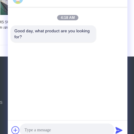
4:18 AM
JIS SUS631 17-7PH
17-4PH 17-7PH PH15-
্ড রোল্ড স্টেইনলেস স্টীল স্ট্রিপ
7Mo স্টেইনলেস স্টীল স্ট্রিপ ইন
Good day, what product are you looking 
এবং শীট
কয়েল শীট
for?
উদ্ধৃতির জন্য আবেদন
পাঠান
sgs
NS
E-Mail
সাইটম্যাপ
|
মোবাইল সাইট