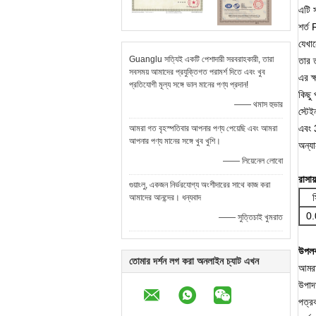
এটি স
শর্ত
যেখা
Guanglu সত্যিই একটি পেশাদারী সরবরাহকারী, তারা
তার ত
সবসময় আমাদের প্রযুক্তিগত পরামর্শ দিতে এবং খুব
এর ক
প্রতিযোগী মূল্য সঙ্গে ভাল মানের পণ্য প্রদান!
কিছু 
—— থমাস হুভার
স্টে
এবং 
আমরা গত বৃহস্পতিবার আপনার পণ্য পেয়েছি এবং আমরা
আপনার পণ্য মানের সঙ্গে খুব খুশি।
অন্যা
—— লিয়েনেল লোবো
রাসা
গুয়াংলু, একজন নির্ভরযোগ্য অংশীদারের সাথে কাজ করা
স
আমাদের আনন্দের। ধন্যবাদ
0.
—— সুত্তিচাই খুমরাত
উপলব্
তোমার দর্শন লগ করা অনলাইন চ্যাট এখন
আমরা
উপাদা
পত্রক