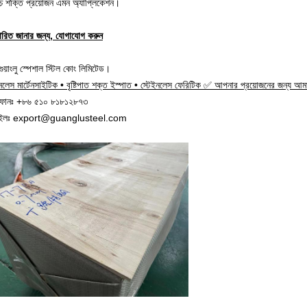
চ্চ শক্তি প্রয়োজন এমন অ্যাপ্লিকেশন।
তারিত জানার জন্য, যোগাযোগ করুন
 গুয়াংলু স্পেশাল স্টিল কোং লিমিটেড।
ইনলেস মার্টেনসাইটিক • বৃষ্টিপাত শক্ত ইস্পাত • স্টেইনলেস ফেরিটিক ✅ আপনার প্রয়োজনের জন্য আ
ফোনঃ +৮৬ ৫১০ ৮১৮১২৮৭৩
েইলঃ export@guanglusteel.com