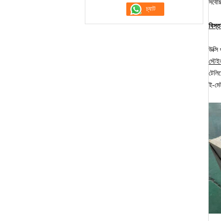
সর্বো
বিস্
উক্সি
স্টে
টেলি
ই-ম