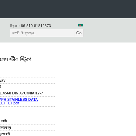
বিক্রয়：
86-510-81812873
Go
স্টীল স্ট্রিপ
way
S
1.4568 DIN X7CrNiAl17-7
7PH STAINLESS DATA
ET...ET.pdf
 কেজি
নাযোগ্য
্রোপযোগী