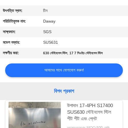
মান
উৎপত্তি স্থল:
চীন
নিয়ন্ত্রণ
পরিচিতিমুলক নাম:
Daway
সাক্ষ্যদান:
SGS
যোগাযোগ
মডেল নম্বার:
SUS631
করুন
লক্ষণীয় করা:
,
630 স্টেইনলেস স্টিল
17 7 পিএইচ স্টেইনলেস স্টিল
উদ্ধৃতির
আমাদের সাথে যোগাযোগ করুন!
জন্য
আবেদন
বিশদ প্রকাশ
সাইট
উপাদান 17-4PH S17400
SUS630 স্টেইনলেস স্টিল
ম্যাপ
শীট শীট এবং প্লেট
আলোচনাযোগ্য MOQ:500 কেজি