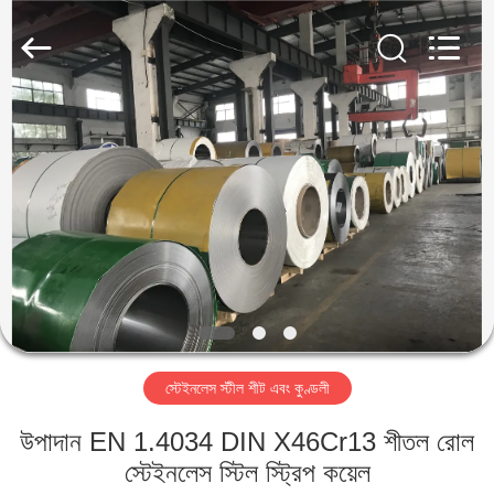
Guanglu
Special
Steel
Co.,
Ltd.
All
Rights
Reserved.
বাড়ি
পণ্য
ভিডিও
আমাদের
সম্পর্কে
স্টেইনলেস স্টীল শীট এবং কুণ্ডলী
কারখানা
উপাদান EN 1.4034 DIN X46Cr13 শীতল রোল
ভ্রমণ
স্টেইনলেস স্টিল স্ট্রিপ কয়েল