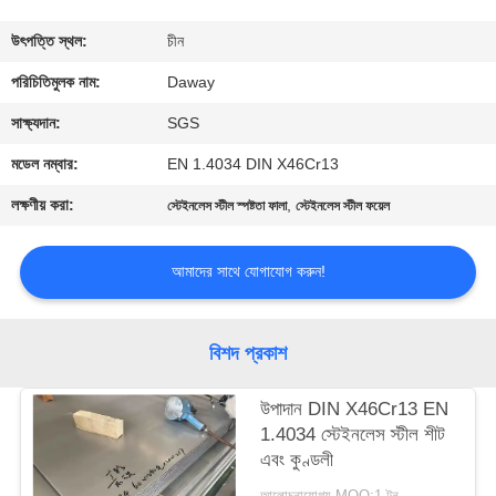
মান
উৎপত্তি স্থল:
চীন
নিয়ন্ত্রণ
পরিচিতিমুলক নাম:
Daway
সাক্ষ্যদান:
SGS
যোগাযোগ
মডেল নম্বার:
EN 1.4034 DIN X46Cr13
করুন
লক্ষণীয় করা:
,
স্টেইনলেস স্টীল স্পষ্টতা ফালা
স্টেইনলেস স্টীল ফয়েল
উদ্ধৃতির
আমাদের সাথে যোগাযোগ করুন!
জন্য
আবেদন
বিশদ প্রকাশ
সাইট
উপাদান DIN X46Cr13 EN
1.4034 স্টেইনলেস স্টীল শীট
ম্যাপ
এবং কুণ্ডলী
আলোচনাযোগ্য MOQ:1 টন