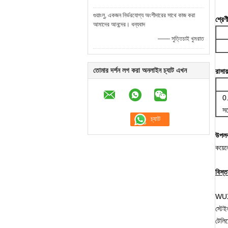
গুয়াংলু, একজন নির্ভরযোগ্য অংশীদারের সাথে কাজ করা
শ্রেণ
আমাদের আনন্দের। ধন্যবাদ
—— সুত্তিচাই খুমরাত
তোমার দর্শন লগ করা অনলাইন চ্যাট এখন
রাসা
0
সর্
উপলব্
কয়েল
বিস্
WUXI
স্টে
টেল