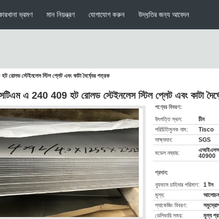
কারখানা ভ্রমণ
মান নিয়ন্ত্রণ
যোগাযোগ করুন
উদ্ধৃতির জন্য আবেদন
রোলড স্টেইনলেস স্টিল প্লেট এবং কাটা দৈর্ঘ্যের পত্রক
টিএম এ 240 409 হট রোলড স্টেইনলেস স্টিল প্লেট এবং কাটা দৈর্ঘ্
পণ্যের বিবরণ:
উৎপত্তি স্থল:
চীন
পরিচিতিমুলক নাম:
Tisco
সাক্ষ্যদান:
SGS
এআইএসআ
মডেল নম্বার:
40900
প্রদান:
ন্যূনতম চাহিদার পরিমাণ:
1 টন
মূল্য:
আলোচনা
প্যাকেজিং বিবরণ:
সমুদ্রো
ডেলিভারি সময়:
মূল্য প