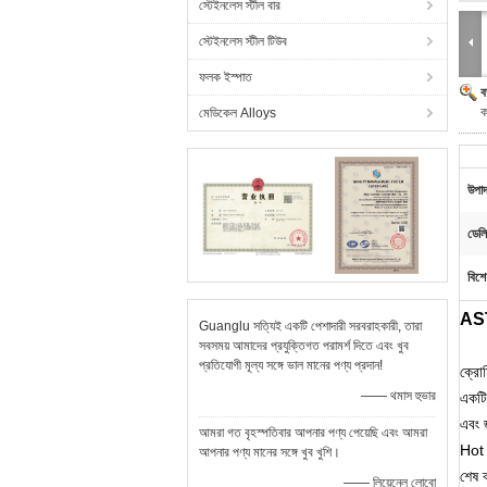
স্টেইনলেস স্টীল বার
স্টেইনলেস স্টীল টিউব
ফলক ইস্পাত
ব
ক
মেডিকেল Alloys
উপাদ
ডেলি
বিশে
AST
Guanglu সত্যিই একটি পেশাদারী সরবরাহকারী, তারা
সবসময় আমাদের প্রযুক্তিগত পরামর্শ দিতে এবং খুব
প্রতিযোগী মূল্য সঙ্গে ভাল মানের পণ্য প্রদান!
ক্রোম
—— থমাস হুভার
একটি 
এবং জ
আমরা গত বৃহস্পতিবার আপনার পণ্য পেয়েছি এবং আমরা
Hot 
আপনার পণ্য মানের সঙ্গে খুব খুশি।
শেষ 
—— লিয়েনেল লোবো