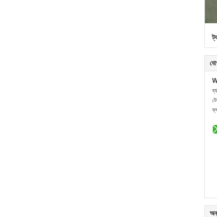
ট্
যো
W
ব্
ট
ফ্
অন্