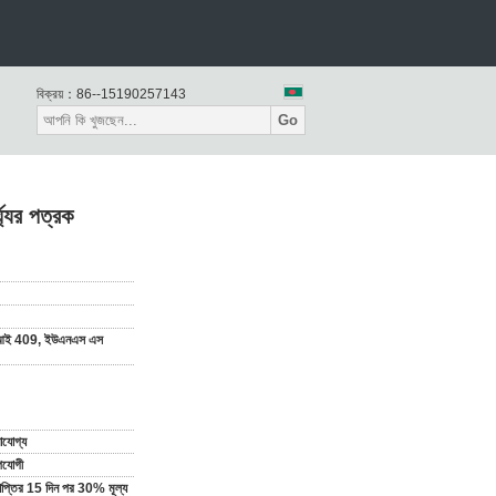
বিক্রয়：
86--15190257143
Go
যের পত্রক
ই 409, ইউএনএস এস
যোগ্য
পযোগী
্রাপ্তির 15 দিন পর 30% মূল্য