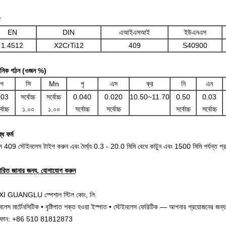
ী
EN
DIN
এআইএসআই
ইউএনএস
1.4512
X2CrTi12
409
S40900
য়নিক গঠন (ওজন %)
গ
সি
Mn
পৃ
এস
ক্র
নি
এন
.03
সর্বোচ্চ
সর্বোচ্চ
0.040
0.020
10.50~11.70
0.50
0.03
বোচ্চ
১.০০
১.০০
সর্বোচ্চ
সর্বোচ্চ
সর্বোচ্চ
সর্বোচ্চ
ধ ফর্ম
ে 409 স্টেইনলেস টাইপ করুন এবং দৈর্ঘ্য 0.3 - 20.0 মিমি বেধে কাটুন এবং 1500 মিমি পর্যন্ত প্
তারিত জানার জন্য, যোগাযোগ করুন
 GUANGLU স্পেশাল স্টিল কোং, লি.
ইনলেস মার্টেনসিটিক • বৃষ্টিপাত শক্ত হওয়া ইস্পাত • স্টেইনলেস ফেরিটিক — আপনার প্রয়োজনের জন
িফোন: +86 510 81812873