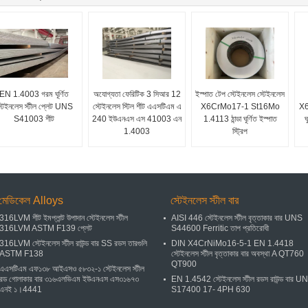
EN 1.4003 গরম ঘূর্ণিত
অযোগ্যতা ফেরিটিক 3 সিআর 12
ইস্পাত টেপ স্টেইনলেস স্টেইনলেস
্টেইনলেস স্টীল প্লেট UNS
স্টেইনলেস স্টিল শীট এএসটিএম এ
X6CrMo17-1 St16Mo
X6
S41003 শীট
240 ইউএনএস এস 41003 এন
1.4113 ঠান্ডা ঘূর্ণিত ইস্পাত
ঘ
1.4003
স্ট্রিপ
মেডিকেল Alloys
স্টেইনলেস স্টীল বার
316LVM শীট ইমপ্লান্ট উপাদান স্টেইনলেস স্টীল
AISI 446 স্টেইনলেস স্টীল বৃত্তাকার বার UNS
316LVM ASTM F139 প্লেট
S44600 Ferritic তাপ প্রতিরোধী
316LVM স্টেইনলেস স্টীল রাউন্ড বার SS রডস তারগুলি
DIN X4CrNiMo16-5-1 EN 1.4418
ASTM F138
স্টেইনলেস স্টীল বৃত্তাকার বার অবস্থা A QT760
QT900
এএসটিএম এফ১৩৮ আইএসও ৫৮৩২-১ স্টেইনলেস স্টীল
রড গোলাকার বার ৩১৬এলভিএম ইউএনএস এস৩১৬৭৩
EN 1.4542 স্টেইনলেস স্টীল রডস রাউন্ড বার U
এনই ১।4441
S17400 17- 4PH 630