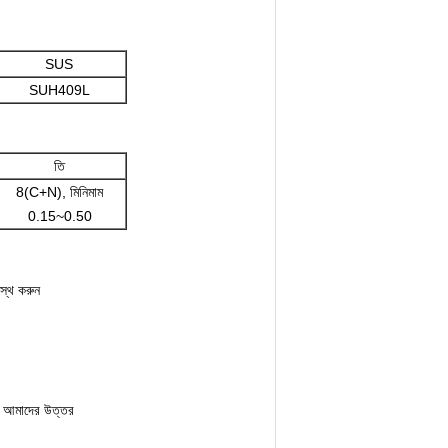
SUS
SUH409L
তি
8(C+N), মিনিমাম
0.15~0.50
রস্থ করুন
্য আমাদের উত্তর