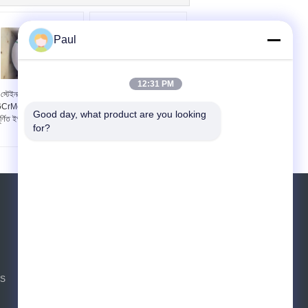
Paul
12:31 PM
স্টেইনলেস স্টীল Ferritic
ইস্পাত টেপ উপাদান St16Mo
CrMo17-1 1.4113 ঠান্ডা
X6CrMo17-1 কোল্ড রোলড
Good day, what product are you looking 
ূর্ণিত ইস্পাত ব্যান্ড স্ট্রিপ টেপ
স্টেইনলেস স্টীল স্ট্রিপ 1.4113
for?
উদ্ধৃতির জন্য আবেদন
পাঠান
sgs
NS
E-Mail
সাইটম্যাপ
|