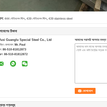
,
,
যাগ:
444 স্টেইনলেস স্টিল
439 স্টেইনলেস স্টিল
439 stainless steel
গাযোগের ঠিকানা
uxi Guanglu Special Steel Co., Ltd
আমাদের সরাসরি আপনার তদন্ত 
যক্তি যোগাযোগ:
Mr. Paul
েল:
86-510-81812873
যাক্স:
86-510-81812872
যান্য পণ্যসমূহ