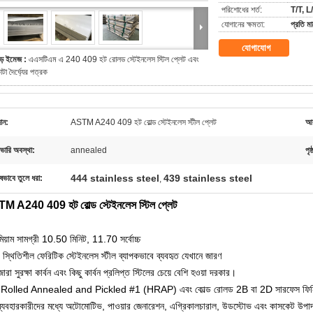
পরিশোধের শর্ত:
T/T, L
যোগানের ক্ষমতা:
প্রতি 
যোগাযোগ
ড় ইমেজ :
এএসটিএম এ 240 409 হট রোলড স্টেইনলেস স্টিল প্লেট এবং
াটা দৈর্ঘ্যের পত্রক
ান:
ASTM A240 409 হট রোল্ড স্টেইনলেস স্টীল প্লেট
আ
ভারি অবস্থা:
annealed
পৃষ
444 stainless steel
439 stainless steel
ষভাবে তুলে ধরা:
,
M A240 409 হট রোল্ড স্টেইনলেস স্টিল প্লেট
িয়াম সামগ্রী 10.50 মিনিট, 11.70 সর্বোচ্চ
স্থিতিশীল ফেরিটিক স্টেইনলেস স্টীল ব্যাপকভাবে ব্যবহৃত যেখানে জারণ
ারা সুরক্ষা কার্বন এবং কিছু কার্বন প্রলিপ্ত স্টিলের চেয়ে বেশি হওয়া দরকার।
Rolled Annealed and Pickled #1 (HRAP) এবং কোল্ড রোলড 2B বা 2D সারফেস ফিনিশে
ব্যবহারকারীদের মধ্যে অটোমোটিভ, পাওয়ার জেনারেশন, এগ্রিকালচারাল, উডস্টোভ এবং কাসকেট উপাদানে