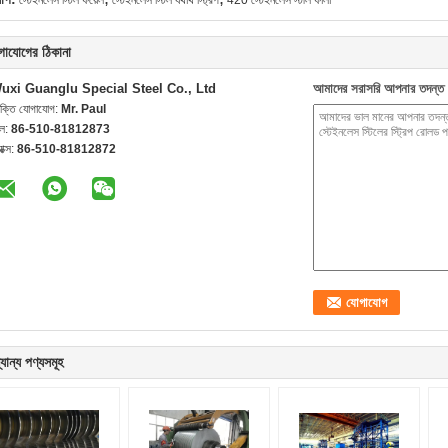
স্টেইনলেস স্টিল ফয়েল
স্টেইনলেস স্টিল যথার্থ স্ট্রিপ
420 স্টেইনলেস স্টীল ফালা
গাযোগের ঠিকানা
uxi Guanglu Special Steel Co., Ltd
আমাদের সরাসরি আপনার তদন্ত 
যক্তি যোগাযোগ:
Mr. Paul
েল:
86-510-81812873
যাক্স:
86-510-81812872
যান্য পণ্যসমূহ