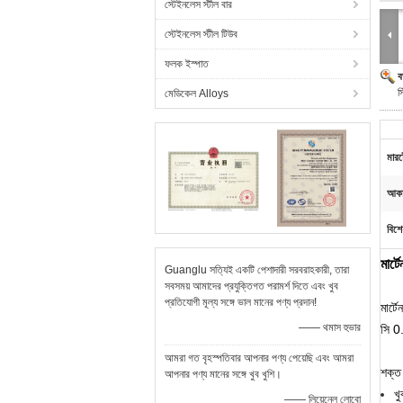
স্টেইনলেস স্টীল বার
স্টেইনলেস স্টীল টিউব
ফলক ইস্পাত
ব
স
মেডিকেল Alloys
মারট
আকা
বিশে
মার্
Guanglu সত্যিই একটি পেশাদারী সরবরাহকারী, তারা
সবসময় আমাদের প্রযুক্তিগত পরামর্শ দিতে এবং খুব
প্রতিযোগী মূল্য সঙ্গে ভাল মানের পণ্য প্রদান!
মার্
—— থমাস হুভার
সি 0
আমরা গত বৃহস্পতিবার আপনার পণ্য পেয়েছি এবং আমরা
শক্ত
আপনার পণ্য মানের সঙ্গে খুব খুশি।
খ
—— লিয়েনেল লোবো