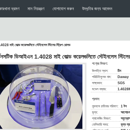
কারখানা ভ্রমণ
মান নিয়ন্ত্রণ
যোগাযোগ করুন
উদ্ধৃতির জন্য আবেদন
4028 মাই কোল্ড কয়েলগুলিতে স্টেইনলেস স্টিলের স্ট্রিপ রোলড
্টেনসটিক ডিআইএন 1.4028 মাই কোল্ড কয়েলগুলিতে স্টেইনলেস স্টিলের
পণ্যের বিবরণ:
উৎপত্তি স্থল:
চীন
পরিচিতিমুলক নাম:
Daway
সাক্ষ্যদান:
SGS
মডেল নম্বার:
1.4028
প্রদান:
ন্যূনতম চাহিদার পরিমাণ:
1 টন
মূল্য:
আলোচনা
প্যাকেজিং বিবরণ:
সমুদ্রো
ডেলিভারি সময়:
মূল্য প