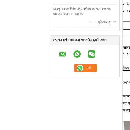
উচ
গুয়াংলু, একজন নির্ভরযোগ্য অংশীদারের সাথে কাজ করা
দু
আমাদের আনন্দের। ধন্যবাদ
—— সুত্তিচাই খুমরাত
তোমার দর্শন লগ করা অনলাইন চ্যাট এখন
সরবরা
1.402
বিশদ
উউসি 
আমরা
দয়া
অথবা