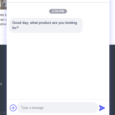
2:59 PM
IN X20CrMo13 স্ট্রিপ
EN 1.4120 DIN
কোল্ড রোলড স্টেইনলেস স্টীল
X20CrMo13 কোল্ড রোলড
Good day, what product are you looking 
্যানিলড EN 1.4120 কয়েল
স্টেইনলেস স্টীল স্ট্রিপ ইন কয়েল
for?
উদ্ধৃতির জন্য আবেদন
পাঠান
sgs
NS
E-Mail
সাইটম্যাপ
|
মোবাইল সাইট
td. All Rights Reserved.