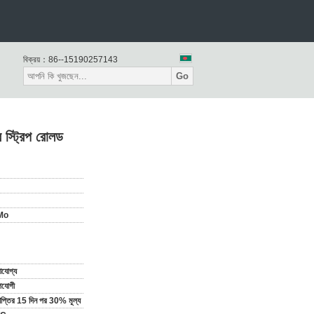
বিক্রয়：
86--15190257143
Go
 স্ট্রিপ রোলড
Mo
যোগ্য
পযোগী
্রাপ্তির 15 দিন পর 30% মূল্য