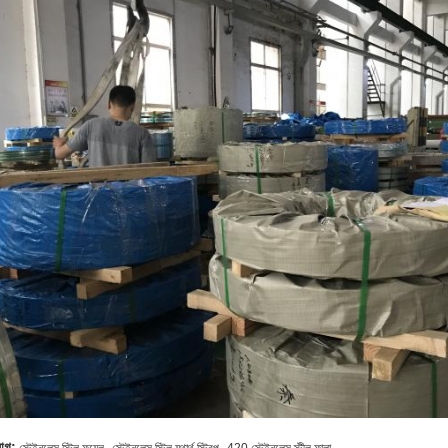
,
,
যাগ: