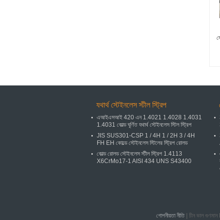
স্
যথার্থ স্টেইনলেস স্টীল স্ট্রিপ
এআইএসআই 420 এন 1.4021 1.4028 1.4031
1.4031 কোল্ড ঘূর্ণিত যথার্থ স্টেইনলেস স্টিল স্ট্রিপ
JIS SUS301-CSP 1 / 4H 1 / 2H 3 / 4H
FH EH কোল্ডে স্টেইনলেস স্টিলের স্ট্রিপ রোলড
কোল্ড রোলড স্টেইনলেস স্টীল স্ট্রিপ 1.4113
X6CrMo17-1 AISI 434 UNS S43400
গোপনীয়তা নীতি
| চীন ভাল গুণম