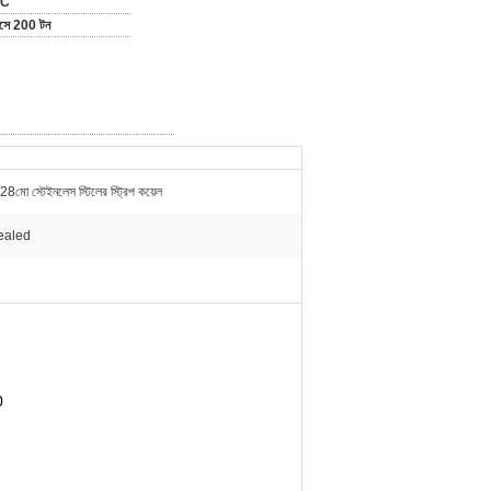
/C
মাসে 200 টন
8মো স্টেইনলেস স্টিলের স্ট্রিপ কয়েল
ealed
0