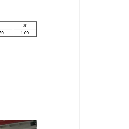
r
মো
50
1.00