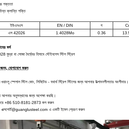
্চ শক্ততা
র্দান্ত ক্লান্তি শক্তি
ইউএনএস
EN / DIN
গ
C
এস 42026
1.4028Mo
0.36
13.
হের ফর্ম
8 মুদ্রা বা সোজা দৈর্ঘ্যের হিসাবে স্টেইনলেস স্টিল স্ট্রিপ
 জন্য, যোগাযোগ করুন
গুয়াংলু স্পেশাল স্টিল কোং, লিমিটেড - যথার্থ স্ট্রিপ স্টিলের জন্য আপনার উত্পাদনশীলতার অংশীদার।
 আপনার অনুসন্ধানের জন্য অপেক্ষা করছি।
 করে +86 510-8181-2873 কল করুন
 এক্সপোর্ট@guanglusteel.com এ একটি ইমেল প্রেরণ করুন