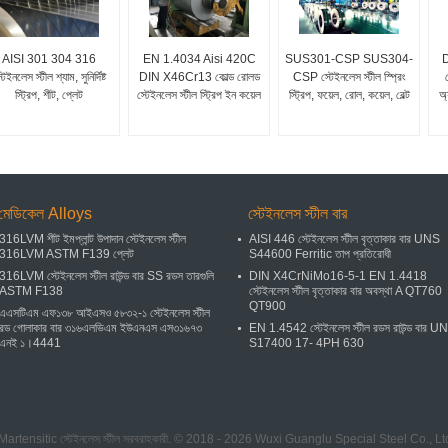
AISI 301 304 316
EN 1.4034 Aisi 420C
SUS301-CSP SUS304-
D
টেইনলেস স্টীল শ্যাম, সুনির্দিষ্ট
DIN X46Cr13 কোল্ড রোলড
CSP স্টেইনলেস স্টীল স্প্রিং
স্ট্রিপ, শীট, প্লেট
স্টেইনলেস স্টীল স্ট্রিপ ইন কয়েল
স্ট্রিপ, ফয়েল, রোল, কয়েল, বেল্ট
অ
মেডিকেল Alloys
স্টেইনলেস স্টীল বার
316LVM শীট ইমপ্লান্ট উপাদান স্টেইনলেস স্টীল
AISI 446 স্টেইনলেস স্টীল বৃত্তাকার বার UNS
316LVM ASTM F139 প্লেট
S44600 Ferritic তাপ প্রতিরোধী
316LVM স্টেইনলেস স্টীল রাউন্ড বার SS রডস তারগুলি
DIN X4CrNiMo16-5-1 EN 1.4418
ASTM F138
স্টেইনলেস স্টীল বৃত্তাকার বার অবস্থা A QT760
QT900
এএসটিএম এফ১৩৮ আইএসও ৫৮৩২-১ স্টেইনলেস স্টীল
রড গোলাকার বার ৩১৬এলভিএম ইউএনএস এস৩১৬৭৩
EN 1.4542 স্টেইনলেস স্টীল রডস রাউন্ড বার U
এনই ১।4441
S17400 17- 4PH 630
ান Martensitic স্টেইনলেস স্টীল সরবরাহকারী. © 2018 - 2026 Wuxi Guanglu Special Steel Co., L