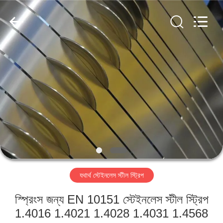
Guanglu
Special
Steel
Co.,
Ltd.
All
Rights
Reserved.
বাড়ি
পণ্য
ভিডিও
আমাদের
সম্পর্কে
যথার্থ স্টেইনলেস স্টীল স্ট্রিপ
কারখানা
স্প্রিংস জন্য EN 10151 স্টেইনলেস স্টীল স্ট্রিপ
ভ্রমণ
1.4016 1.4021 1.4028 1.4031 1.4568