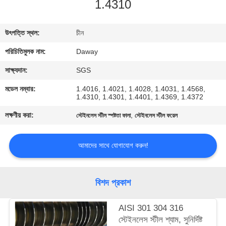
1.4310
মান
উৎপত্তি স্থল:
চীন
নিয়ন্ত্রণ
পরিচিতিমুলক নাম:
Daway
যোগাযোগ
সাক্ষ্যদান:
SGS
করুন
মডেল নম্বার:
1.4016, 1.4021, 1.4028, 1.4031, 1.4568,
1.4310, 1.4301, 1.4401, 1.4369, 1.4372
লক্ষণীয় করা:
,
স্টেইনলেস স্টীল স্পষ্টতা ফালা
স্টেইনলেস স্টীল ফয়েল
উদ্ধৃতির
জন্য
আমাদের সাথে যোগাযোগ করুন!
আবেদন
বিশদ প্রকাশ
সাইট
ম্যাপ
AISI 301 304 316
স্টেইনলেস স্টীল শ্যাম, সুনির্দিষ্ট