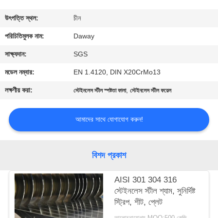
মান
উৎপত্তি স্থল:
চীন
নিয়ন্ত্রণ
পরিচিতিমুলক নাম:
Daway
সাক্ষ্যদান:
SGS
যোগাযোগ
মডেল নম্বার:
EN 1.4120, DIN X20CrMo13
করুন
লক্ষণীয় করা:
,
স্টেইনলেস স্টীল স্পষ্টতা ফালা
স্টেইনলেস স্টীল ফয়েল
উদ্ধৃতির
আমাদের সাথে যোগাযোগ করুন!
জন্য
আবেদন
বিশদ প্রকাশ
সাইট
AISI 301 304 316
স্টেইনলেস স্টীল শ্যাম, সুনির্দিষ্ট
ম্যাপ
স্ট্রিপ, শীট, প্লেট
আলোচনাযোগ্য MOQ:500 কেজি