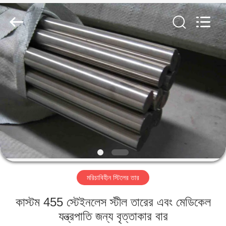
Guanglu
Special
Steel
Co.,
Ltd.
All
Rights
Reserved.
বাড়ি
পণ্য
ভিডিও
আমাদের
সম্পর্কে
মরিচাবিহীন স্টিলের তার
কারখানা
কাস্টম 455 স্টেইনলেস স্টীল তারের এবং মেডিকেল
ভ্রমণ
যন্ত্রপাতি জন্য বৃত্তাকার বার