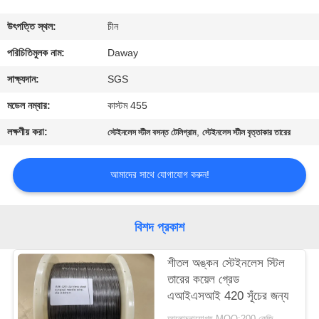
মান
উৎপত্তি স্থল:
চীন
নিয়ন্ত্রণ
পরিচিতিমুলক নাম:
Daway
সাক্ষ্যদান:
SGS
যোগাযোগ
মডেল নম্বার:
কাস্টম 455
করুন
লক্ষণীয় করা:
,
স্টেইনলেস স্টীল বসন্ত টেলিগ্রাম
স্টেইনলেস স্টীল বৃত্তাকার তারের
উদ্ধৃতির
আমাদের সাথে যোগাযোগ করুন!
জন্য
আবেদন
বিশদ প্রকাশ
সাইট
শীতল অঙ্কন স্টেইনলেস স্টিল
তারের কয়েল গ্রেড
ম্যাপ
এআইএসআই 420 সূঁচের জন্য
আলোচনাযোগ্য MOQ:200 কেজি