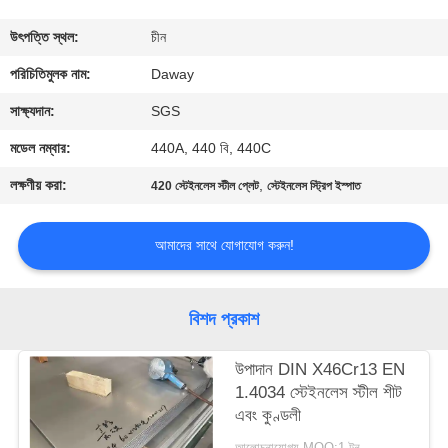
মান
উৎপত্তি স্থল:
চীন
নিয়ন্ত্রণ
পরিচিতিমুলক নাম:
Daway
সাক্ষ্যদান:
SGS
যোগাযোগ
মডেল নম্বার:
440A, 440 বি, 440C
করুন
লক্ষণীয় করা:
,
420 স্টেইনলেস স্টীল প্লেট
স্টেইনলেস স্ট্রিপ ইস্পাত
উদ্ধৃতির
আমাদের সাথে যোগাযোগ করুন!
জন্য
আবেদন
বিশদ প্রকাশ
সাইট
উপাদান DIN X46Cr13 EN
1.4034 স্টেইনলেস স্টীল শীট
ম্যাপ
এবং কুণ্ডলী
আলোচনাযোগ্য MOQ:1 টন