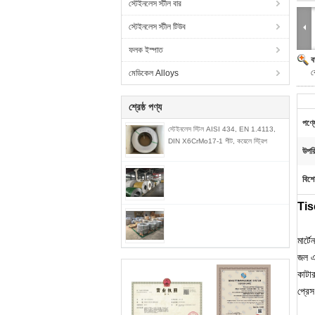
স্টেইনলেস স্টীল বার
স্টেইনলেস স্টীল টিউব
ফলক ইস্পাত
ব
ক
মেডিকেল Alloys
শ্রেষ্ঠ পণ্য
পণ্য
স্টেইনলেস স্টিল AISI 434, EN 1.4113,
DIN X6CrMo17-1 শীট, কয়েলে স্ট্রিপ
উপর
বিশে
Tisc
মার্
জল এব
কাটার
প্রেস