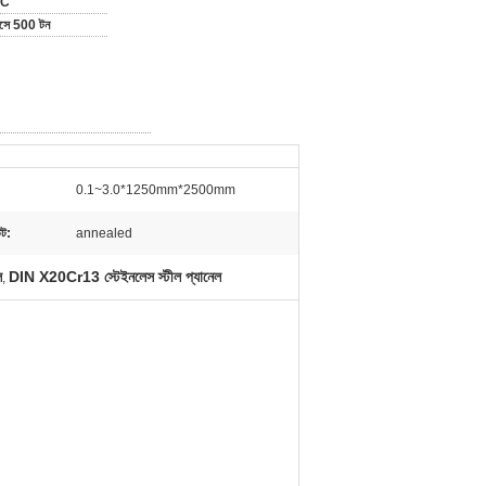
/C
মাসে 500 টন
0.1~3.0*1250mm*2500mm
েট:
annealed
ল
DIN X20Cr13 স্টেইনলেস স্টীল প্যানেল
,