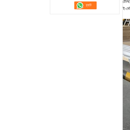
টেলি
ই-ম