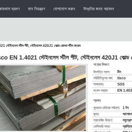
কারখানা ভ্রমণ
মান নিয়ন্ত্রণ
যোগাযোগ করুন
উদ্ধৃতির জন্য আবেদন
স্টেইনলেস স্টীল শীট, স্টেইনলেস 420J1 কোল্ড রোলড স্টীল কয়েল
co EN 1.4021 স্টেইনলেস স্টীল শীট, স্টেইনলেস 420J1 কোল্ড র
পণ্যের বিবরণ:
উৎপত্তি স্থল:
চীন
পরিচিতিমুলক নাম:
tisco
সাক্ষ্যদান:
SGS
মডেল নম্বার:
EN 1.40
প্রদান:
ন্যূনতম চাহিদার পরিমাণ:
1 টন
মূল্য:
আলোচনা
প্যাকেজিং বিবরণ:
সমুদ্রো
ডেলিভারি সময়:
প্রাপ্ত