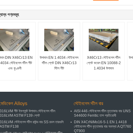
যান্য পণ্যসমূহ
াদান DIN X46Cr13 EN
উপাদান EN 1.4034 স্টেইনলেস
X46Cr13 স্টেইনলেস স্টীল
উপা
4034 স্টেইনলেস স্টীল শীট
স্টীল প্লেট DIN X46Cr13
প্লেট কয়েল EN 10088-2
এবং কুণ্ডলী
স্টিল শীট
1.4034 উপাদান
মেডিকেল Alloys
স্টেইনলেস স্টীল বার
316LVM শীট ইমপ্লান্ট উপাদান স্টেইনলেস স্টীল
AISI 446 স্টেইনলেস স্টীল বৃত্তাকার বার UNS
316LVM ASTM F139 প্লেট
S44600 Ferritic তাপ প্রতিরোধী
316LVM স্টেইনলেস স্টীল রাউন্ড বার SS রডস তারগুলি
DIN X4CrNiMo16-5-1 EN 1.4418
ASTM F138
স্টেইনলেস স্টীল বৃত্তাকার বার অবস্থা A QT760
QT900
এএসটিএম এফ১৩৮ আইএসও ৫৮৩২-১ স্টেইনলেস স্টীল