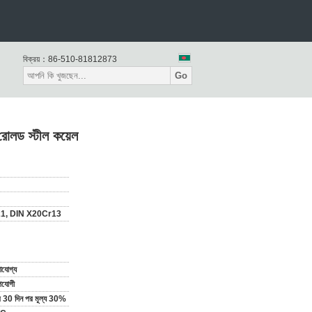
বিক্রয়：
86-510-81812873
Go
োলড স্টীল কয়েল
21, DIN X20Cr13
যোগ্য
পযোগী
ির 30 দিন পর মূল্য 30%