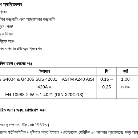
ণ অ্যাপ্লিকেশন
প্রিংস
টার যন্ত্রপাতি এবং অস্ত্রোপচার যন্ত্রপাতি
রেস প্লেট
রেক ডিস্ক
ন্ত্রিক অংশ
িধান প্রতিরোধী অ্যাপ্লিকেশন
য়নিক রচনা (ওজনের %)
উপাদান
সি
হ্যাঁ
S G4034 & G4305 SUS 420J1 = ASTM A240 AISI
0.16 ~
1.00
420A =
0.25
সর্বোচ্চ
EN 10088-2 W-নং 1.4021 (DIN X20Cr13)
তারিত জানার জন্য, যোগাযোগ করুন
 গুয়াংলু স্পেশাল স্টিল কোং লিমিটেড।
ইনলেস মার্টেনসাইটিক • বৃষ্টিপাত শক্ত ইস্পাত • স্টেইনলেস ফেরিটিক ✅ আপনার প্রয়োজনের জন্য আ