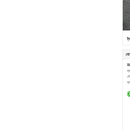
ট্
যো
W
ব্
ট
ফ্