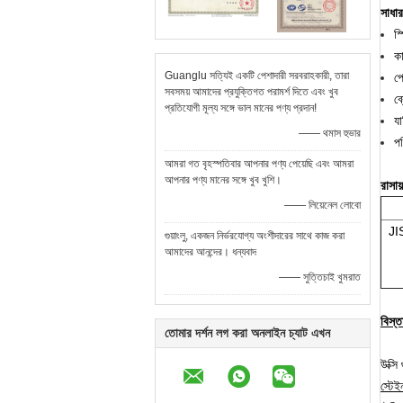
সাধার
স্
কা
Guanglu সত্যিই একটি পেশাদারী সরবরাহকারী, তারা
প্
সবসময় আমাদের প্রযুক্তিগত পরামর্শ দিতে এবং খুব
ব্
প্রতিযোগী মূল্য সঙ্গে ভাল মানের পণ্য প্রদান!
যা
—— থমাস হুভার
পর
আমরা গত বৃহস্পতিবার আপনার পণ্য পেয়েছি এবং আমরা
আপনার পণ্য মানের সঙ্গে খুব খুশি।
রাসা
—— লিয়েনেল লোবো
JI
গুয়াংলু, একজন নির্ভরযোগ্য অংশীদারের সাথে কাজ করা
আমাদের আনন্দের। ধন্যবাদ
—— সুত্তিচাই খুমরাত
বিস্
তোমার দর্শন লগ করা অনলাইন চ্যাট এখন
উক্সি
স্টে