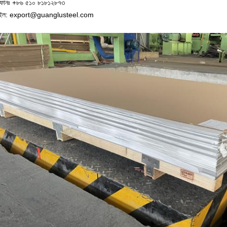
ফোনঃ +৮৬ ৫১০ ৮১৮১২৮৭৩
েইল: export@guanglusteel.com