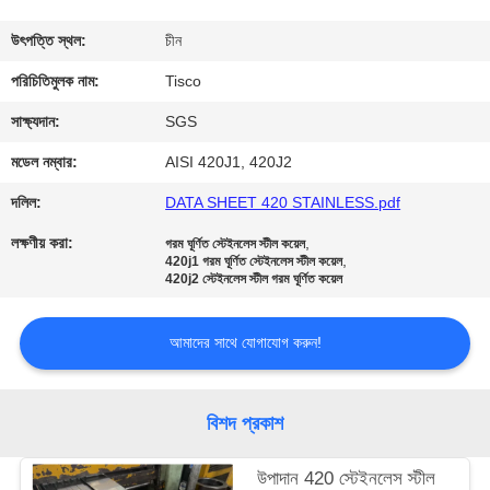
মান
উৎপত্তি স্থল:
চীন
নিয়ন্ত্রণ
পরিচিতিমুলক নাম:
Tisco
সাক্ষ্যদান:
SGS
যোগাযোগ
মডেল নম্বার:
AISI 420J1, 420J2
করুন
দলিল:
DATA SHEET 420 STAINLESS.pdf
লক্ষণীয় করা:
,
গরম ঘূর্ণিত স্টেইনলেস স্টীল কয়েল
উদ্ধৃতির
,
420j1 গরম ঘূর্ণিত স্টেইনলেস স্টীল কয়েল
420j2 স্টেইনলেস স্টীল গরম ঘূর্ণিত কয়েল
জন্য
আবেদন
আমাদের সাথে যোগাযোগ করুন!
সাইট
বিশদ প্রকাশ
ম্যাপ
উপাদান 420 স্টেইনলেস স্টীল