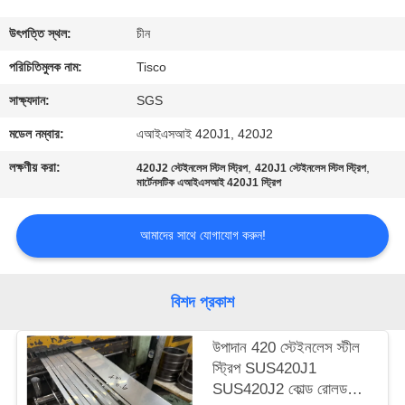
মান
উৎপত্তি স্থল:
চীন
নিয়ন্ত্রণ
পরিচিতিমুলক নাম:
Tisco
সাক্ষ্যদান:
SGS
যোগাযোগ
মডেল নম্বার:
এআইএসআই 420J1, 420J2
করুন
লক্ষণীয় করা:
,
,
420J2 স্টেইনলেস স্টিল স্ট্রিপ
420J1 স্টেইনলেস স্টিল স্ট্রিপ
মার্টেনসটিক এআইএসআই 420J1 স্ট্রিপ
উদ্ধৃতির
আমাদের সাথে যোগাযোগ করুন!
জন্য
আবেদন
বিশদ প্রকাশ
সাইট
উপাদান 420 স্টেইনলেস স্টীল
ম্যাপ
স্ট্রিপ SUS420J1
SUS420J2 কোল্ড রোলড