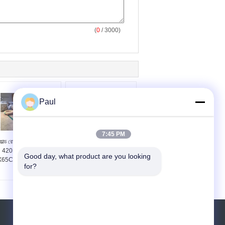
(
0
/ 3000)
Paul
7:45 PM
োল্ড রোলড স্ট্রিপ স্টিল AISI
মার্টেনসাইটিক গ্রেড AISI 410
420D 1.4037 DIN
এবং AISI 420 ঠান্ডা ঘূর্ণিত
Good day, what product are you looking 
65Cr13 স্টেইনলেস স্টিল
স্টেইনলেস স্টীল শীট
for?
কয়েল
উদ্ধৃতির জন্য আবেদন