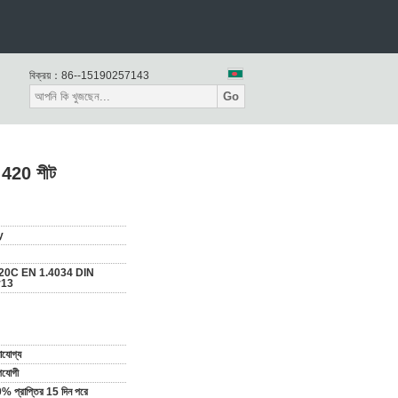
বিক্রয়：
86--15190257143
Go
 420 শীট
y
420C EN 1.4034 DIN
r13
যোগ্য
পযোগী
0% প্রাপ্তির 15 দিন পরে