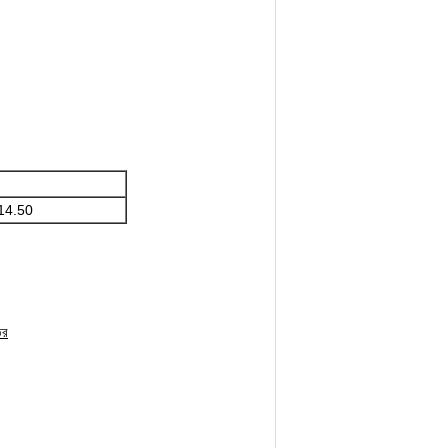
14.50
তর