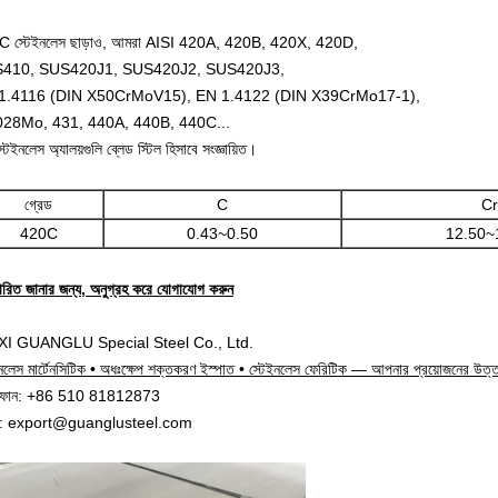
 স্টেইনলেস ছাড়াও, আমরা AISI 420A, 420B, 420X, 420D,
410, SUS420J1, SUS420J2, SUS420J3,
1.4116 (DIN X50CrMoV15), EN 1.4122 (DIN X39CrMo17-1),
028Mo, 431, 440A, 440B, 440C...
টেইনলেস অ্যালয়গুলি ব্লেড স্টিল হিসাবে সংজ্ঞায়িত।
গ্রেড
C
Cr
420C
0.43~0.50
12.50~
তারিত জানার জন্য, অনুগ্রহ করে যোগাযোগ করুন
I GUANGLU Special Steel Co., Ltd.
ইনলেস মার্টেনসিটিক • অধঃক্ষেপ শক্তকরণ ইস্পাত • স্টেইনলেস ফেরিটিক — আপনার প্রয়োজনের উত্
িফোন: +86 510 81812873
ল: export@guanglusteel.com