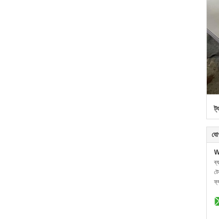
ট্
যো
W
ব্
ট
ফ্