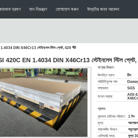
কারখানা ভ্রমণ
মান নিয়ন্ত্রণ
যোগাযোগ করুন
উদ্ধৃতির জন্য আবেদন
.4034 DIN X46Cr13 স্টেইনলেস স্টিল প্লেট, 420 শীট
I 420C EN 1.4034 DIN X46Cr13 স্টেইনলেস স্টিল প্লেট,
পণ্যের বিবরণ:
উৎপত্তি স্থল:
চীন
পরিচিতিমুলক নাম:
Dawa
সাক্ষ্যদান:
SGS
AISI 
মডেল নম্বার:
X46C
প্রদান:
ন্যূনতম চাহিদার পরিমাণ:
1 টন
মূল্য:
আলোচনা
প্যাকেজিং বিবরণ:
সমুদ্রো
ডেলিভারি সময়:
মূল্য 3