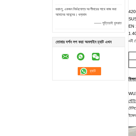
গুয়াংলু, একজন নির্ভরযোগ্য অংশীদারের সাথে কাজ করা
420C
আমাদের আনন্দের। ধন্যবাদ
SUS
—— সুত্তিচাই খুমরাত
EN 
1.4
এই স্
তোমার দর্শন লগ করা অনলাইন চ্যাট এখন
বিস্
WUX
স্টে
টেল
ইমে