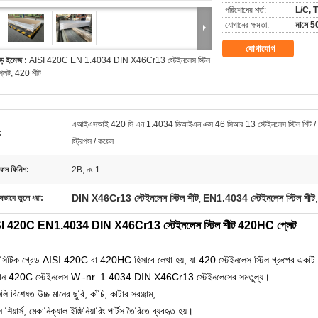
পরিশোধের শর্ত:
L/C, T
যোগানের ক্ষমতা:
মাসে 5
যোগাযোগ
ড় ইমেজ :
AISI 420C EN 1.4034 DIN X46Cr13 স্টেইনলেস স্টিল
্লেট, 420 শীট
এআইএসআই 420 সি এন 1.4034 ডিআইএন এক্স 46 সিআর 13 স্টেইনলেস স্টিল শিট / প
:
স্ট্রিপস / কয়েল
ফেস ফিনিশ:
2B, নং 1
DIN X46Cr13 স্টেইনলেস স্টিল শীট
EN1.4034 স্টেইনলেস স্টিল শীট
ষভাবে তুলে ধরা:
,
I 420C EN1.4034 DIN X46Cr13 স্টেইনলেস স্টিল শীট 420HC প্লেট
টেনসিটিক গ্রেড AISI 420C বা 420HC হিসাবে লেখা হয়, যা 420 স্টেইনলেস স্টিল গ্রুপের একটি উচ
ান 420C স্টেইনলেস W.-nr. 1.4034 DIN X46Cr13 স্টেইনলেসের সমতুল্য।
ুলি বিশেষত উচ্চ মানের ছুরি, কাঁচি, কাটার সরঞ্জাম,
ন শিয়ার্স,
মেকানিক্যাল ইঞ্জিনিয়ারিং পার্টস তৈরিতে ব্যবহৃত হয়।