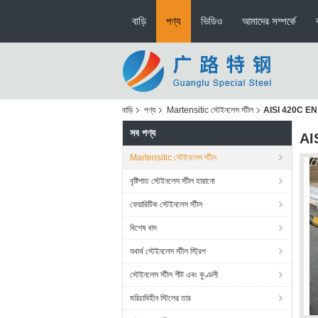
বাড়ি
পণ্য
ভিডিও
আমাদের সম্পর্কে
বাড়ি
পণ্য
Martensitic স্টেইনলেস স্টীল
AISI 420C EN 1
সব পণ্য
AIS
Martensitic স্টেইনলেস স্টীল
বৃষ্টিপাত স্টেইনলেস স্টীল হারানো
ফেয়ারিটিক স্টেইনলেস স্টীল
বিশেষ খাদ
যথার্থ স্টেইনলেস স্টীল স্ট্রিপ
স্টেইনলেস স্টীল শীট এবং কুণ্ডলী
মরিচাবিহীন স্টিলের তার