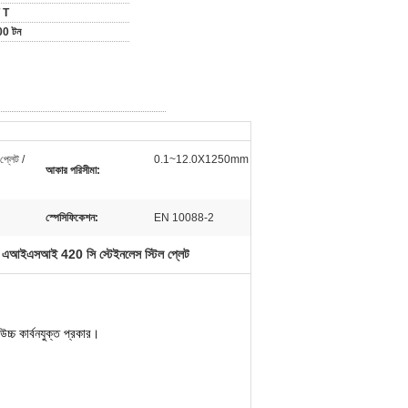
 T
00 টন
্লেট /
0.1~12.0X1250mm
আকার পরিসীমা:
স্পেসিফিকেশন:
EN 10088-2
এআইএসআই 420 সি স্টেইনলেস স্টিল প্লেট
,
্চ কার্বনযুক্ত প্রকার।