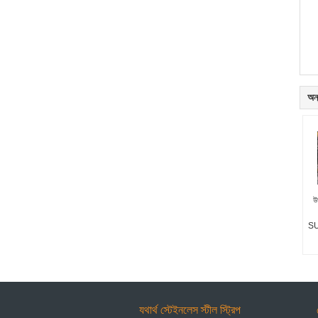
অন্
উ
SU
যথার্থ স্টেইনলেস স্টীল স্ট্রিপ