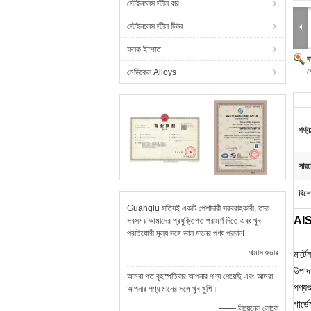
স্টেইনলেস স্টীল বার
স্টেইনলেস স্টীল টিউব
ফলক ইস্পাত
ব
প
মেডিকেল Alloys
পণ্য
সার
বিশে
Guanglu সত্যিই একটি পেশাদারী সরবরাহকারী, তারা
AIS
সবসময় আমাদের প্রযুক্তিগত পরামর্শ দিতে এবং খুব
প্রতিযোগী মূল্য সঙ্গে ভাল মানের পণ্য প্রদান!
—— থমাস হুভার
মার্
উপাদ
আমরা গত বৃহস্পতিবার আপনার পণ্য পেয়েছি এবং আমরা
পণ্যগ
আপনার পণ্য মানের সঙ্গে খুব খুশি।
গার্ডে
—— লিয়েনেল লোবো