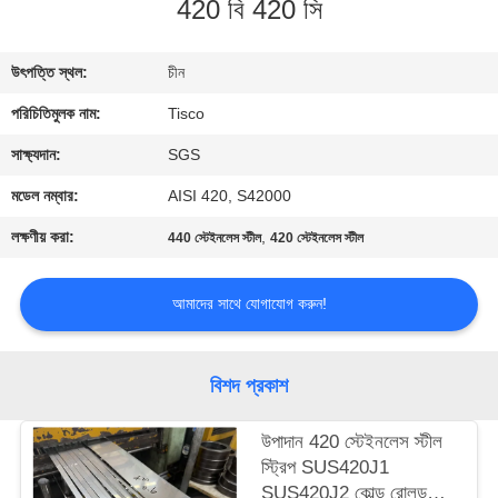
420 বি 420 সি
মান
উৎপত্তি স্থল:
চীন
নিয়ন্ত্রণ
পরিচিতিমুলক নাম:
Tisco
যোগাযোগ
সাক্ষ্যদান:
SGS
করুন
মডেল নম্বার:
AISI 420, S42000
লক্ষণীয় করা:
,
440 স্টেইনলেস স্টীল
420 স্টেইনলেস স্টীল
উদ্ধৃতির
জন্য
আমাদের সাথে যোগাযোগ করুন!
আবেদন
বিশদ প্রকাশ
সাইট
উপাদান 420 স্টেইনলেস স্টীল
ম্যাপ
স্ট্রিপ SUS420J1
SUS420J2 কোল্ড রোলড