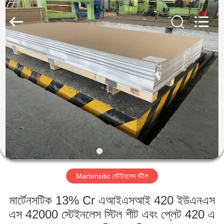
Guanglu
Special
Steel
Co.,
Ltd.
All
Rights
Reserved.
বাড়ি
পণ্য
ভিডিও
আমাদের
সম্পর্কে
Martensitic স্টেইনলেস স্টীল
কারখানা
মার্টেনসটিক 13% Cr এআইএসআই 420 ইউএনএস
ভ্রমণ
এস 42000 স্টেইনলেস স্টিল শীট এবং প্লেট 420 এ