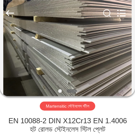
Guanglu
Special
Steel
Co.,
Ltd.
All
Rights
Reserved.
বাড়ি
পণ্য
ভিডিও
আমাদের
সম্পর্কে
Martensitic স্টেইনলেস স্টীল
কারখানা
EN 10088-2 DIN X12Cr13 EN 1.4006
ভ্রমণ
হট রোলড স্টেইনলেস স্টিল প্লেট