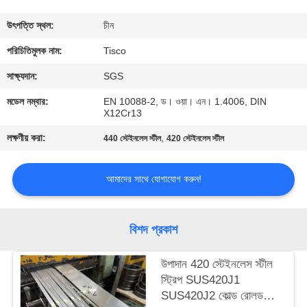
মান
উৎপত্তি স্থল:
চীন
নিয়ন্ত্রণ
পরিচিতিমুলক নাম:
Tisco
সাক্ষ্যদান:
SGS
যোগাযোগ
মডেল নম্বার:
EN 10088-2, ড। ওয়া। এন। 1.4006, DIN
X12Cr13
করুন
লক্ষণীয় করা:
,
440 স্টেইনলেস স্টীল
420 স্টেইনলেস স্টীল
উদ্ধৃতির
আমাদের সাথে যোগাযোগ করুন!
জন্য
আবেদন
বিশদ প্রকাশ
সাইট
উপাদান 420 স্টেইনলেস স্টীল
ম্যাপ
স্ট্রিপ SUS420J1
SUS420J2 কোল্ড রোলড