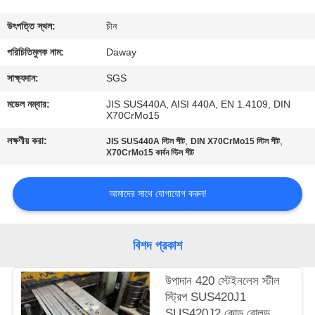
মান
উৎপত্তি স্থল:
চীন
নিয়ন্ত্রণ
পরিচিতিমুলক নাম:
Daway
সাক্ষ্যদান:
SGS
যোগাযোগ
মডেল নম্বার:
JIS SUS440A, AISI 440A, EN 1.4109, DIN
X70CrMo15
করুন
লক্ষণীয় করা:
,
,
JIS SUS440A স্টিল শীট
DIN X70CrMo15 স্টিল শীট
X70CrMo15 কার্বন স্টিল শীট
উদ্ধৃতির
জন্য
আমাদের সাথে যোগাযোগ করুন!
আবেদন
বিশদ প্রকাশ
সাইট
উপাদান 420 স্টেইনলেস স্টীল
ম্যাপ
স্ট্রিপ SUS420J1
SUS420J2 কোল্ড রোলড