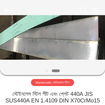
Guanglu
Special
Steel
Co.,
Ltd.
All
Rights
Reserved.
বাড়ি
পণ্য
ভিডিও
আমাদের
সম্পর্কে
Martensitic স্টেইনলেস স্টীল
কারখানা
স্টেইনলেস স্টিল শীট এবং প্লেট 440A JIS
ভ্রমণ
SUS440A EN 1.4109 DIN X70CrMo15