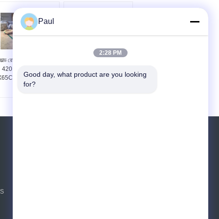
Paul
2:28 PM
োল্ড রোলড স্ট্রিপ স্টিল AISI
মার্টেনসাইটিক গ্রেড AISI 410
420D 1.4037 DIN
এবং AISI 420 ঠান্ডা ঘূর্ণিত
Good day, what product are you looking 
65Cr13 স্টেইনলেস স্টিল
স্টেইনলেস স্টীল শীট
for?
কয়েল
উদ্ধৃতির জন্য আবেদন
পাঠান
sgs
NS
E-Mail
সাইটম্যাপ
|