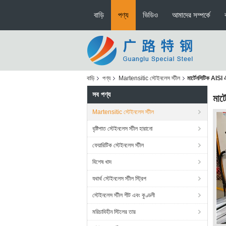
বাড়ি
পণ্য
ভিডিও
আমাদের সম্পর্কে
বাড়ি
পণ্য
Martensitic স্টেইনলেস স্টীল
মার্টেনসিটিক AISI
সব পণ্য
মার
Martensitic স্টেইনলেস স্টীল
বৃষ্টিপাত স্টেইনলেস স্টীল হারানো
ফেয়ারিটিক স্টেইনলেস স্টীল
বিশেষ খাদ
যথার্থ স্টেইনলেস স্টীল স্ট্রিপ
স্টেইনলেস স্টীল শীট এবং কুণ্ডলী
মরিচাবিহীন স্টিলের তার