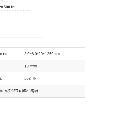
 T
মাসে 500 টন
ত আকার:
3.0~6.0*20~1250mm
1D আচার
ে:
508 মিমি
 মার্টেনসিটিক স্টিল স্ট্রিপ