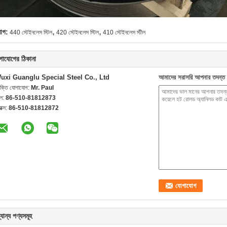
,
,
যাগ:
440 স্টেইনলেস স্টিল
420 স্টেইনলেস স্টিল
410 স্টেইনলেস স্টীল
গাযোগের ঠিকানা
uxi Guanglu Special Steel Co., Ltd
আমাদের সরাসরি আপনার তদন্ত 
যক্তি যোগাযোগ:
Mr. Paul
েল:
86-510-81812873
যাক্স:
86-510-81812872
যান্য পণ্যসমূহ