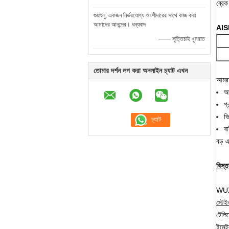
ব্রেক
গুয়াংলু, একজন নির্ভরযোগ্য অংশীদারের সাথে কাজ করা
আমাদের আনন্দের। ধন্যবাদ
AISI
—— সুত্তিচাই খুমরাত
তোমার দর্শন লগ করা অনলাইন চ্যাট এখন
আমরা
আ
প্
ভ
বা
বড় এ
বিস্
WUXI
স্টে
টেল
ইমে