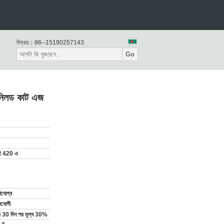
বিক্রয়：
86--15190257143
Go
ানিলড কাট এজ
 420 এ
যোগ্য
পযোগী
ির 30 দিন পর মূল্য 30%