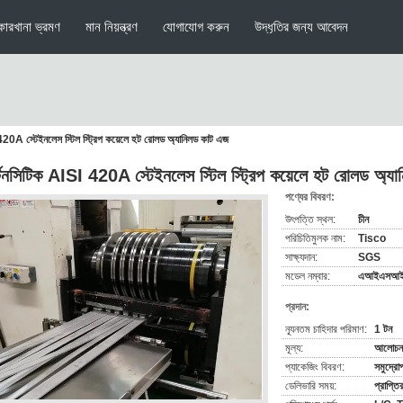
কারখানা ভ্রমণ
মান নিয়ন্ত্রণ
যোগাযোগ করুন
উদ্ধৃতির জন্য আবেদন
 420A স্টেইনলেস স্টিল স্ট্রিপ কয়েলে হট রোলড অ্যানিলড কাট এজ
্টেনসিটিক AISI 420A স্টেইনলেস স্টিল স্ট্রিপ কয়েলে হট রোলড অ্য
পণ্যের বিবরণ:
উৎপত্তি স্থল:
চীন
পরিচিতিমুলক নাম:
Tisco
সাক্ষ্যদান:
SGS
মডেল নম্বার:
এআইএসআই
প্রদান:
ন্যূনতম চাহিদার পরিমাণ:
1 টন
মূল্য:
আলোচনা
প্যাকেজিং বিবরণ:
সমুদ্রো
ডেলিভারি সময়:
প্রাপ্ত