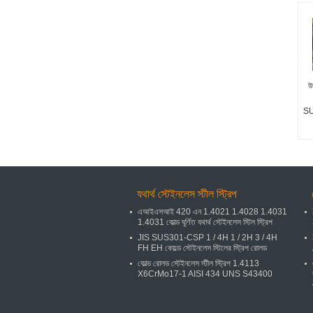
উ
SU
যথার্থ স্টেইনলেস স্টীল স্ট্রিপ
এআইএসআই 420 এন 1.4021 1.4028 1.4031
1.4031 কোল্ড ঘূর্ণিত যথার্থ স্টেইনলেস স্টিল স্ট্রিপ
JIS SUS301-CSP 1 / 4H 1 / 2H 3 / 4H
FH EH কোল্ডে স্টেইনলেস স্টিলের স্ট্রিপ রোলড
কোল্ড রোলড স্টেইনলেস স্টীল স্ট্রিপ 1.4113
X6CrMo17-1 AISI 434 UNS S43400