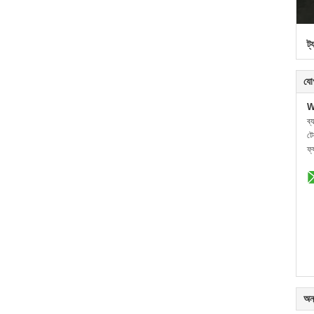
ট্
যো
W
ব্
ট
ফ্
অন্