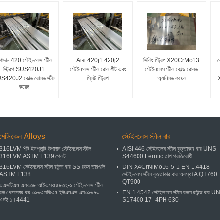
পাদান 420 স্টেইনলেস স্টীল
Aisi 420j1 420j2
সিলিং স্ট্রিপ X20CrMo13
ক
স্ট্রিপ SUS420J1
স্টেইনলেস স্টীল রোল শীট এবং
স্টেইনলেস স্টীল কোল্ড রোলড
S420J2 কোল্ড রোলড স্টীল
স্লিট স্ট্রিপ
অ্যানিলড কয়েল
X
কয়েল
মেডিকেল Alloys
স্টেইনলেস স্টীল বার
316LVM শীট ইমপ্লান্ট উপাদান স্টেইনলেস স্টীল
AISI 446 স্টেইনলেস স্টীল বৃত্তাকার বার UNS
316LVM ASTM F139 প্লেট
S44600 Ferritic তাপ প্রতিরোধী
316LVM স্টেইনলেস স্টীল রাউন্ড বার SS রডস তারগুলি
DIN X4CrNiMo16-5-1 EN 1.4418
ASTM F138
স্টেইনলেস স্টীল বৃত্তাকার বার অবস্থা A QT760
QT900
এএসটিএম এফ১৩৮ আইএসও ৫৮৩২-১ স্টেইনলেস স্টীল
রড গোলাকার বার ৩১৬এলভিএম ইউএনএস এস৩১৬৭৩
EN 1.4542 স্টেইনলেস স্টীল রডস রাউন্ড বার U
এনই ১।4441
S17400 17- 4PH 630