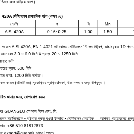
 ডিস্ক এবং যান্ত্রিক অংশ।
 420A স্টেইনলেস রাসায়নিক গঠন (ওজন %)
শ্রেণী
গ
সি
Mn
AISI 420A
0.16~0.25
1.00
1.50
 কয়েলে AISI 420A, EN 1.4021 হট রোলড স্টেইনলেস স্টিলের স্ট্রিপ, আচারযুক্ত 1D প্রদা
কার: বেধ 3.0 ~ 6.0 মিমি X প্রস্থ 20 ~ 1250 মিমি
রান্ত: কাটা
িতরের ব্যাস: 508 মিমি
ইরে ডায়া: 1200 মিমি সর্বোচ্চ।
কক কয়েল (ঝালাই নয়) স্বয়ংক্রিয় প্রক্রিয়াকরণ, উচ্চ দক্ষতার জন্য উপযুক্ত।
তারিত জানার জন্য, যোগাযোগ করুন
 GUANGLU স্পেশাল স্টিল কোং, লি.
ইনলেস মার্টেনসিটিক • বৃষ্টিপাত শক্ত হওয়া ইস্পাত • স্টেইনলেস ফেরিটিক — আপনার প্রয়োজনের জন
িফোন: +86 510 81812873
ইল: export@guanglusteel.com