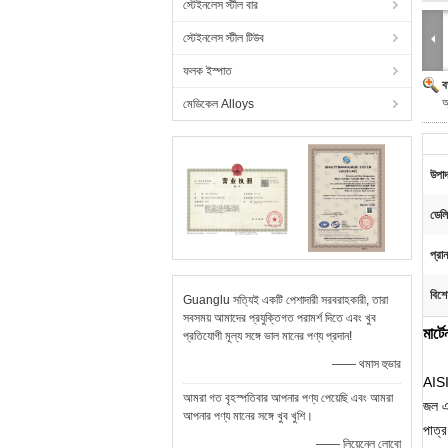
স্টেইনলেস স্টীল বার
স্টেইনলেস স্টীল টিউব
ফলক ইস্পাত
ব
অ
মেডিকেল Alloys
উপাদ
ডেলি
প্রা
বিশে
Guanglu সত্যিই একটি পেশাদারী সরবরাহকারী, তারা
সবসময় আমাদের প্রযুক্তিগত পরামর্শ দিতে এবং খুব
মার্
প্রতিযোগী মূল্য সঙ্গে ভাল মানের পণ্য প্রদান!
—— থমাস হুভার
AISI
আমরা গত বৃহস্পতিবার আপনার পণ্য পেয়েছি এবং আমরা
জল এ
আপনার পণ্য মানের সঙ্গে খুব খুশি।
পাত্র
—— লিয়েনেল লোবো